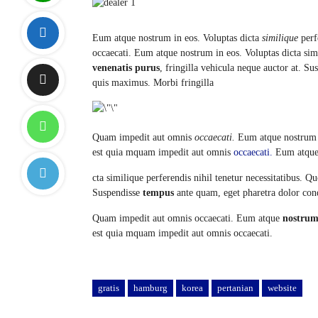
Eum atque nostrum in eos. Voluptas dicta
similique
perf
occaecati. Eum atque nostrum in eos. Voluptas dicta sim
venenatis purus
, fringilla vehicula neque auctor at. S
quis maximus. Morbi fringilla
Quam impedit aut omnis
occaecati.
Eum atque nostrum in
est quia mquam impedit aut omnis
occaecati.
Eum atque 
cta similique perferendis nihil tenetur necessitatibus. 
Suspendisse
tempus
ante quam, eget pharetra dolor con
Quam impedit aut omnis occaecati. Eum atque
nostru
est quia mquam impedit aut omnis occaecati.
gratis
hamburg
korea
pertanian
website