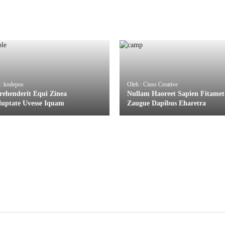
 : kodepos
Oleh : Ciuss Creative
rehenderit Equi Zinea
Nullam Haoreet Sapien Fitamet
luptate Uvesse Iquam
Zaugue Dapibus Eharetra