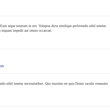
um atque nostrum in eos. Voluptas dicta similique perferendis nihil tenetur
a mquam impedit aut omnis occaecati.
 pm
endis nihil tenetur necessitatibus. Quo maxime est quia Donec iaculis venenatis