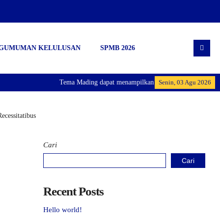
GUMUMAN KELULUSAN
SPMB 2026
Tema Mading dapat menampilkan informasi dalam text berj
Senin, 03 Agu 2026
ecessitatibus
Cari
Cari
Recent Posts
Hello world!