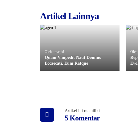
Artikel Lainnya
Oleh : masjid
Oleh
Quam Vimpedit Naut Domnis
Rep
Eccaecati. Eum Ratque
Evo
Artikel ini memiliki
5 Komentar