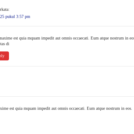
rkata:
025 pukul 3:57 pm
axime est quia mquam impedit aut omnis occaecati. Eum atque nostrum in eo
tas di
ply
maxime est quia mquam impedit aut omnis occaecati. Eum atque nostrum in eos.