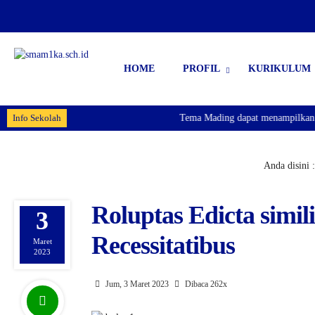
HOME
PROFIL
KURIKULUM
Info Sekolah
Tema Mading dapat menampilkan info
Anda disini :
Roluptas Edicta simil
3
Recessitatibus
Maret
2023
Jum, 3 Maret 2023
Dibaca 262x