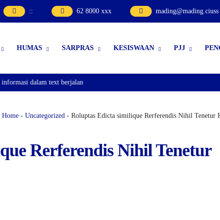
:
:
62 8000 xxx
mading@mading.ciuss
HUMAS
SARPRAS
KESISWAAN
PJJ
PEN
rmasi dalam text berjalan
Home
-
Uncategorized
- Roluptas Edicta similique Rerferendis Nihil Tenetur R
ique Rerferendis Nihil Tenetur