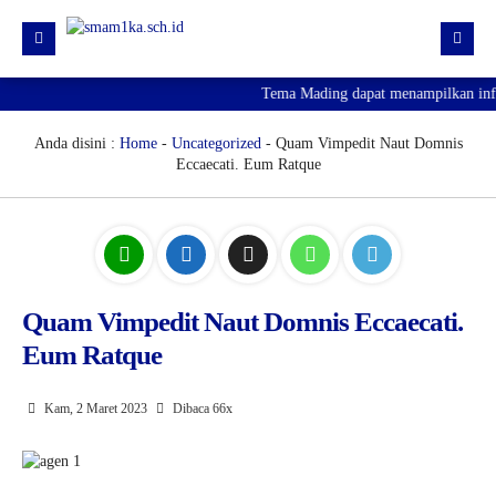
Tema Mading dapat menampilkan infor
HOME
PROFIL
Anda disini :
Home
-
Uncategorized
- Quam Vimpedit Naut Domnis
Eccaecati. Eum Ratque
KURIKULUM
HUMAS
SARPRAS
KESISWAAN
Quam Vimpedit Naut Domnis Eccaecati.
Eum Ratque
PJJ
PENGUMUMAN KELULUSAN
Kam, 2 Maret 2023
Dibaca 66x
SPMB 2026