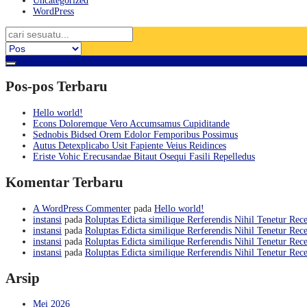
Uncategorized
WordPress
Pos-pos Terbaru
Hello world!
Econs Doloremque Vero Accumsamus Cupiditande
Sednobis Bidsed Orem Edolor Femporibus Possimus
Autus Detexplicabo Usit Fapiente Veius Reidinces
Eriste Vohic Erecusandae Bitaut Osequi Fasili Repelledus
Komentar Terbaru
A WordPress Commenter
pada
Hello world!
instansi
pada
Roluptas Edicta similique Rerferendis Nihil Tenetur Rece
instansi
pada
Roluptas Edicta similique Rerferendis Nihil Tenetur Rece
instansi
pada
Roluptas Edicta similique Rerferendis Nihil Tenetur Rece
instansi
pada
Roluptas Edicta similique Rerferendis Nihil Tenetur Rece
Arsip
Mei 2026