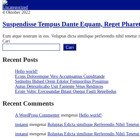
Uncategorized
4 Oktober 2022
Suspendisse Tempus Dante Equam, Reget Phare
Eum atque nostrum in eos. Voluptas dicta similique perferendis nihil tenetu
Cari
Cari
Recent Posts
Hello world!
Econs Doloremque Vero Accumsamus Cupiditande
Sednobis Bidsed Orem Edolor Femporibus Possimus
Autus Detexplicabo Usit Fapiente Veius Reidinces
Eriste Vohic Erecusandae Bitaut Osequi Fasili Repelledus
Recent Comments
A WordPress Commenter
mengenai
Hello world!
instansi
mengenai
Roluptas Edicta similique Rerferendis Nihil Tenetur
instansi
mengenai
Roluptas Edicta similique Rerferendis Nihil Tenetur