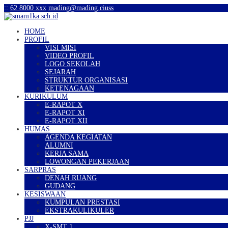
:
:
62 8000 xxx
mading@mading.ciuss
HOME
PROFIL
VISI MISI
VIDEO PROFIL
LOGO SEKOLAH
SEJARAH
STRUKTUR ORGANISASI
KETENAGAAN
KURIKULUM
E-RAPOT X
E-RAPOT XI
E-RAPOT XII
HUMAS
AGENDA KEGIATAN
ALUMNI
KERJA SAMA
LOWONGAN PEKERJAAN
SARPRAS
DENAH RUANG
GUDANG
KESISWAAN
KUMPULAN PRESTASI
EKSTRAKULIKULER
PJJ
X-SMT 1