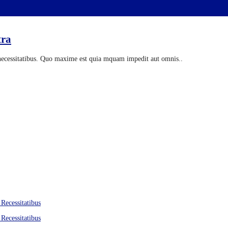
tra
r necessitatibus. Quo maxime est quia mquam impedit aut omnis..
 Recessitatibus
 Recessitatibus