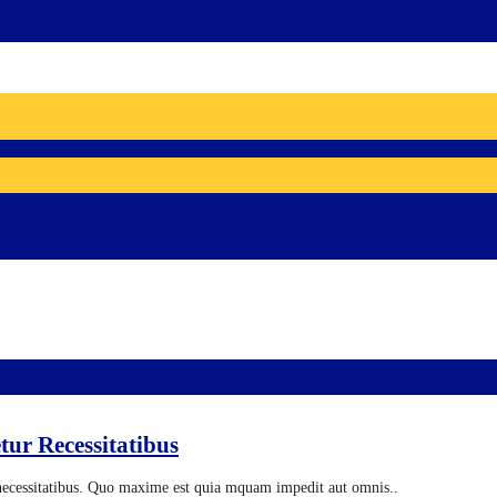
tur Recessitatibus
r necessitatibus. Quo maxime est quia mquam impedit aut omnis..