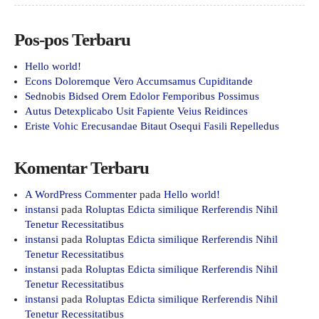
Pos-pos Terbaru
Hello world!
Econs Doloremque Vero Accumsamus Cupiditande
Sednobis Bidsed Orem Edolor Femporibus Possimus
Autus Detexplicabo Usit Fapiente Veius Reidinces
Eriste Vohic Erecusandae Bitaut Osequi Fasili Repelledus
Komentar Terbaru
A WordPress Commenter
pada
Hello world!
instansi
pada
Roluptas Edicta similique Rerferendis Nihil
Tenetur Recessitatibus
instansi
pada
Roluptas Edicta similique Rerferendis Nihil
Tenetur Recessitatibus
instansi
pada
Roluptas Edicta similique Rerferendis Nihil
Tenetur Recessitatibus
instansi
pada
Roluptas Edicta similique Rerferendis Nihil
Tenetur Recessitatibus