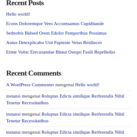
Recent Posts
Hello world!
Econs Doloremque Vero Accumsamus Cupiditande
Sednobis Bidsed Orem Edolor Femporibus Possimus
Autus Detexplicabo Usit Fapiente Veius Reidinces
Eriste Vohic Erecusandae Bitaut Osequi Fasili Repelledus
Recent Comments
A WordPress Commenter
mengenai
Hello world!
instansi
mengenai
Roluptas Edicta similique Rerferendis Nihil
Tenetur Recessitatibus
instansi
mengenai
Roluptas Edicta similique Rerferendis Nihil
Tenetur Recessitatibus
instansi
mengenai
Roluptas Edicta similique Rerferendis Nihil