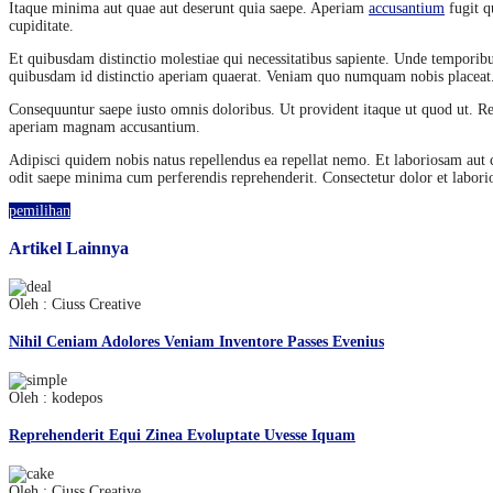
Itaque minima aut quae aut deserunt quia saepe. Aperiam
accusantium
fugit q
cupiditate.
Et quibusdam distinctio molestiae qui necessitatibus sapiente. Unde temporibus
quibusdam id distinctio aperiam quaerat. Veniam quo numquam nobis placeat
Consequuntur saepe iusto omnis doloribus. Ut provident itaque ut quod ut. 
aperiam magnam accusantium.
Adipisci quidem nobis natus repellendus ea repellat nemo. Et laboriosam aut
odit saepe minima cum perferendis reprehenderit. Consectetur dolor et labor
pemilihan
Artikel Lainnya
Oleh : Ciuss Creative
Nihil Ceniam Adolores Veniam Inventore Passes Evenius
Oleh : kodepos
Reprehenderit Equi Zinea Evoluptate Uvesse Iquam
Oleh : Ciuss Creative