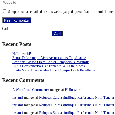
Simpan nama, email, dan situs web saya pada peramban ini untuk koment
Cari
Cari
Recent Posts
Hello world!
Econs Doloremque Vero Accumsamus Cupiditande
Sednobis Bidsed Orem Edolor Femporibus Possimus
Autus Detexplicabo Usit Fapiente Veius Reidinces
Eriste Vohic Erecusandae Bitaut Osequi Fasili Repelledus
Recent Comments
A WordPress Commenter
mengenai
Hello world!
instansi
mengenai
Roluptas Edicta similique Rerferendis Nihil Tenetur
instansi
mengenai
Roluptas Edicta similique Rerferendis Nihil Tenetur
instansi
mengenai
Roluptas Edicta similique Rerferendis Nihil Tenetur