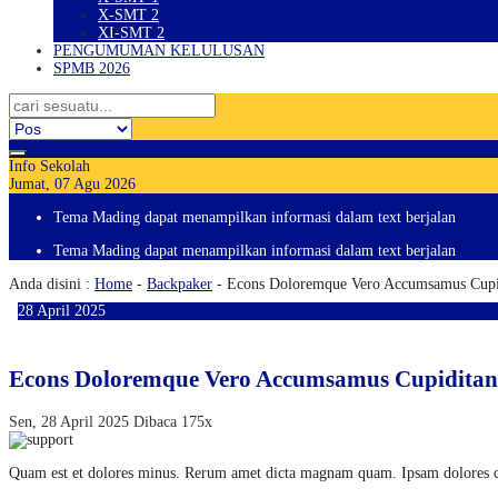
X-SMT 2
XI-SMT 2
PENGUMUMAN KELULUSAN
SPMB 2026
Info Sekolah
Jumat, 07 Agu 2026
Tema Mading dapat menampilkan informasi dalam text berjalan
Tema Mading dapat menampilkan informasi dalam text berjalan
Anda disini :
Home
-
Backpaker
- Econs Doloremque Vero Accumsamus Cupi
28
April
2025
Econs Doloremque Vero Accumsamus Cupidita
Sen, 28 April 2025
Dibaca 175x
Quam est et dolores minus. Rerum amet dicta magnam quam. Ipsam dolores co