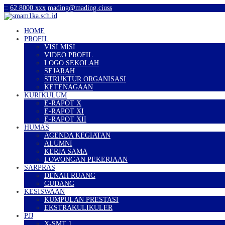
:
:
62 8000 xxx
mading@mading.ciuss
HOME
PROFIL
VISI MISI
VIDEO PROFIL
LOGO SEKOLAH
SEJARAH
STRUKTUR ORGANISASI
KETENAGAAN
KURIKULUM
E-RAPOT X
E-RAPOT XI
E-RAPOT XII
HUMAS
AGENDA KEGIATAN
ALUMNI
KERJA SAMA
LOWONGAN PEKERJAAN
SARPRAS
DENAH RUANG
GUDANG
KESISWAAN
KUMPULAN PRESTASI
EKSTRAKULIKULER
PJJ
X-SMT 1