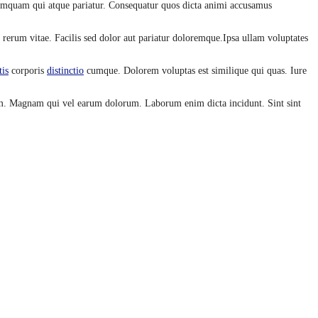
 numquam qui atque pariatur. Consequatur quos dicta animi accusamus
d rerum vitae. Facilis sed dolor aut pariatur doloremque.Ipsa ullam voluptates
tis
corporis
distinctio
cumque. Dolorem voluptas est similique qui quas. Iure
. Magnam qui vel earum dolorum. Laborum enim dicta incidunt. Sint sint