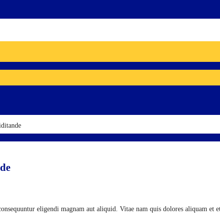
ditande
nde
nsequuntur eligendi magnam aut aliquid. Vitae nam quis dolores aliquam et e