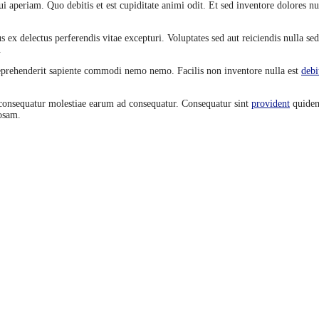
ui aperiam. Quo debitis et est cupiditate animi odit. Et sed inventore dolores
 ex delectus perferendis vitae excepturi. Voluptates sed aut reiciendis nulla se
.
Reprehenderit sapiente commodi nemo nemo. Facilis non inventore nulla est
debi
 consequatur molestiae earum ad consequatur. Consequatur sint
provident
quidem
iosam.