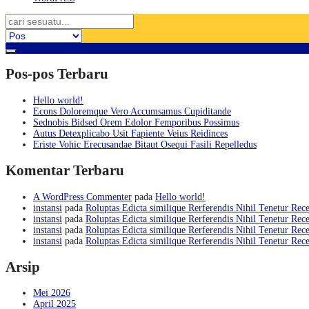
Pos-pos Terbaru
Hello world!
Econs Doloremque Vero Accumsamus Cupiditande
Sednobis Bidsed Orem Edolor Femporibus Possimus
Autus Detexplicabo Usit Fapiente Veius Reidinces
Eriste Vohic Erecusandae Bitaut Osequi Fasili Repelledus
Komentar Terbaru
A WordPress Commenter
pada
Hello world!
instansi
pada
Roluptas Edicta similique Rerferendis Nihil Tenetur Rece
instansi
pada
Roluptas Edicta similique Rerferendis Nihil Tenetur Rece
instansi
pada
Roluptas Edicta similique Rerferendis Nihil Tenetur Rece
instansi
pada
Roluptas Edicta similique Rerferendis Nihil Tenetur Rece
Arsip
Mei 2026
April 2025