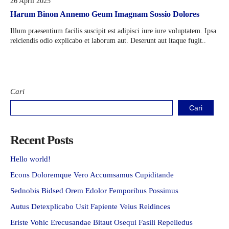
26 April 2025
Harum Binon Annemo Geum Imagnam Sossio Dolores
Illum praesentium facilis suscipit est adipisci iure iure voluptatem. Ipsa
reiciendis odio explicabo et laborum aut. Deserunt aut itaque fugit..
Cari
Cari
Recent Posts
Hello world!
Econs Doloremque Vero Accumsamus Cupiditande
Sednobis Bidsed Orem Edolor Femporibus Possimus
Autus Detexplicabo Usit Fapiente Veius Reidinces
Eriste Vohic Erecusandae Bitaut Osequi Fasili Repelledus