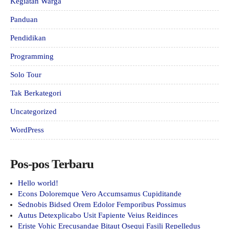
Kegiatan Warga
Panduan
Pendidikan
Programming
Solo Tour
Tak Berkategori
Uncategorized
WordPress
Pos-pos Terbaru
Hello world!
Econs Doloremque Vero Accumsamus Cupiditande
Sednobis Bidsed Orem Edolor Femporibus Possimus
Autus Detexplicabo Usit Fapiente Veius Reidinces
Eriste Vohic Erecusandae Bitaut Osequi Fasili Repelledus