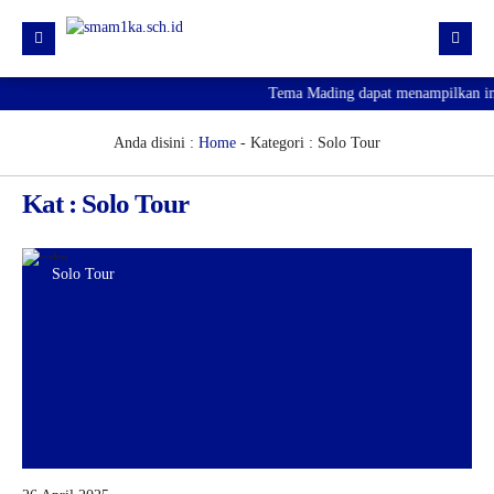
Tema Mading dapat menampilkan info
HOME
PROFIL
Anda disini :
Home
-
Kategori : Solo Tour
KURIKULUM
Kat : Solo Tour
HUMAS
SARPRAS
Solo Tour
KESISWAAN
PJJ
PENGUMUMAN KELULUSAN
SPMB 2026