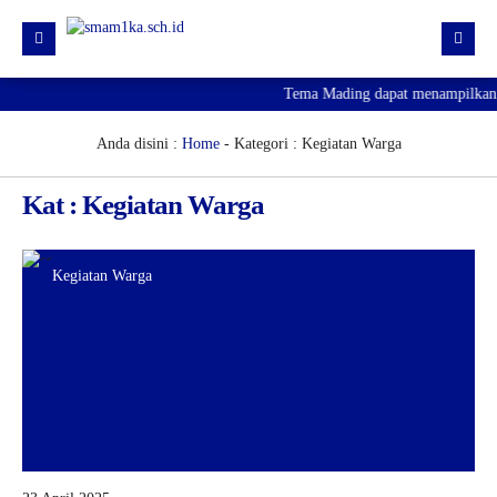
Tema Mading dapat menampilkan in
HOME
PROFIL
Anda disini :
Home
-
Kategori : Kegiatan Warga
KURIKULUM
Kat : Kegiatan Warga
HUMAS
SARPRAS
Kegiatan Warga
KESISWAAN
PJJ
PENGUMUMAN KELULUSAN
SPMB 2026