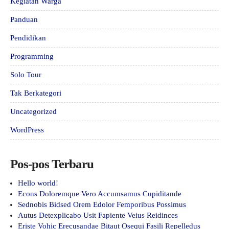
Kegiatan Warga
Panduan
Pendidikan
Programming
Solo Tour
Tak Berkategori
Uncategorized
WordPress
Pos-pos Terbaru
Hello world!
Econs Doloremque Vero Accumsamus Cupiditande
Sednobis Bidsed Orem Edolor Femporibus Possimus
Autus Detexplicabo Usit Fapiente Veius Reidinces
Eriste Vohic Erecusandae Bitaut Osequi Fasili Repelledus