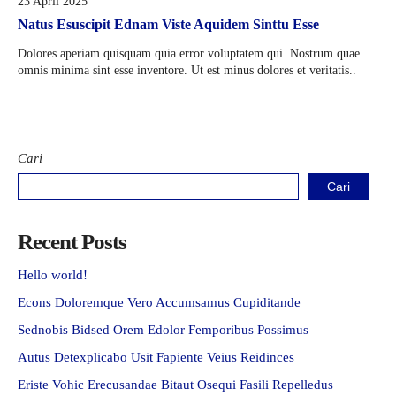
23 April 2025
Natus Esuscipit Ednam Viste Aquidem Sinttu Esse
Dolores aperiam quisquam quia error voluptatem qui. Nostrum quae
omnis minima sint esse inventore. Ut est minus dolores et veritatis..
Cari
Cari
Recent Posts
Hello world!
Econs Doloremque Vero Accumsamus Cupiditande
Sednobis Bidsed Orem Edolor Femporibus Possimus
Autus Detexplicabo Usit Fapiente Veius Reidinces
Eriste Vohic Erecusandae Bitaut Osequi Fasili Repelledus