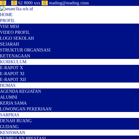
:
:
62 8000 xxx
mading@mading.ciuss
HOME
PROFIL
VISI MISI
VIDEO PROFIL
LOGO SEKOLAH
SEJARAH
STRUKTUR ORGANISASI
KETENAGAAN
KURIKULUM
E-RAPOT X
E-RAPOT XI
E-RAPOT XII
HUMAS
AGENDA KEGIATAN
ALUMNI
KERJA SAMA
LOWONGAN PEKERJAAN
SARPRAS
DENAH RUANG
GUDANG
KESISWAAN
KUMPULAN PRESTASI