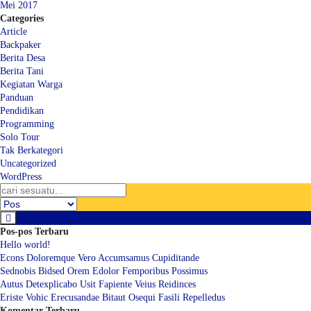
Mei 2017
Categories
Article
Backpaker
Berita Desa
Berita Tani
Kegiatan Warga
Panduan
Pendidikan
Programming
Solo Tour
Tak Berkategori
Uncategorized
WordPress
Pos-pos Terbaru
Hello world!
Econs Doloremque Vero Accumsamus Cupiditande
Sednobis Bidsed Orem Edolor Femporibus Possimus
Autus Detexplicabo Usit Fapiente Veius Reidinces
Eriste Vohic Erecusandae Bitaut Osequi Fasili Repelledus
Komentar Terbaru