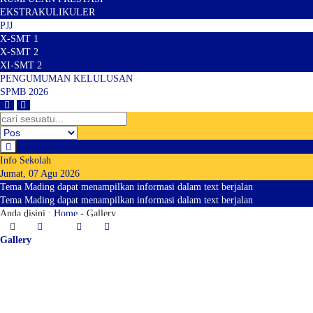
EKSTRAKULIKULER
PJJ
X-SMT 1
X-SMT 2
XI-SMT 2
PENGUMUMAN KELULUSAN
SPMB 2026
Info Sekolah
Jumat, 07 Agu 2026
Tema Mading dapat menampilkan informasi dalam text berjalan
Tema Mading dapat menampilkan informasi dalam text berjalan
Anda disini :
Home
-
Gallery
Gallery