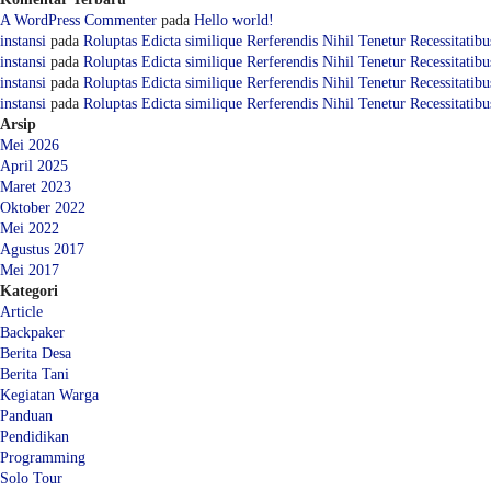
A WordPress Commenter
pada
Hello world!
instansi
pada
Roluptas Edicta similique Rerferendis Nihil Tenetur Recessitatibu
instansi
pada
Roluptas Edicta similique Rerferendis Nihil Tenetur Recessitatibu
instansi
pada
Roluptas Edicta similique Rerferendis Nihil Tenetur Recessitatibu
instansi
pada
Roluptas Edicta similique Rerferendis Nihil Tenetur Recessitatibu
Arsip
Mei 2026
April 2025
Maret 2023
Oktober 2022
Mei 2022
Agustus 2017
Mei 2017
Kategori
Article
Backpaker
Berita Desa
Berita Tani
Kegiatan Warga
Panduan
Pendidikan
Programming
Solo Tour