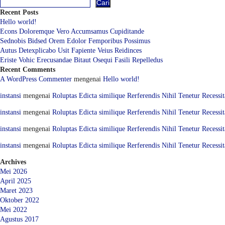
Cari
Recent Posts
Hello world!
Econs Doloremque Vero Accumsamus Cupiditande
Sednobis Bidsed Orem Edolor Femporibus Possimus
Autus Detexplicabo Usit Fapiente Veius Reidinces
Eriste Vohic Erecusandae Bitaut Osequi Fasili Repelledus
Recent Comments
A WordPress Commenter
mengenai
Hello world!
instansi
mengenai
Roluptas Edicta similique Rerferendis Nihil Tenetur Recessit
instansi
mengenai
Roluptas Edicta similique Rerferendis Nihil Tenetur Recessit
instansi
mengenai
Roluptas Edicta similique Rerferendis Nihil Tenetur Recessit
instansi
mengenai
Roluptas Edicta similique Rerferendis Nihil Tenetur Recessit
Archives
Mei 2026
April 2025
Maret 2023
Oktober 2022
Mei 2022
Agustus 2017