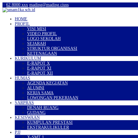
:
:
62 8000 xxx
mading@mading.ciuss
HOME
PROFIL
VISI MISI
VIDEO PROFIL
LOGO SEKOLAH
SEJARAH
STRUKTUR ORGANISASI
KETENAGAAN
KURIKULUM
E-RAPOT X
E-RAPOT XI
E-RAPOT XII
HUMAS
AGENDA KEGIATAN
ALUMNI
KERJA SAMA
LOWONGAN PEKERJAAN
SARPRAS
DENAH RUANG
GUDANG
KESISWAAN
KUMPULAN PRESTASI
EKSTRAKULIKULER
PJJ
X-SMT 1