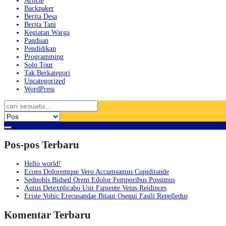
Article
Backpaker
Berita Desa
Berita Tani
Kegiatan Warga
Panduan
Pendidikan
Programming
Solo Tour
Tak Berkategori
Uncategorized
WordPress
Pos-pos Terbaru
Hello world!
Econs Doloremque Vero Accumsamus Cupiditande
Sednobis Bidsed Orem Edolor Femporibus Possimus
Autus Detexplicabo Usit Fapiente Veius Reidinces
Eriste Vohic Erecusandae Bitaut Osequi Fasili Repelledus
Komentar Terbaru