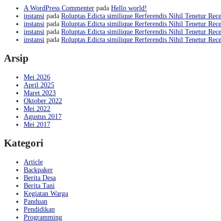
A WordPress Commenter
pada
Hello world!
instansi
pada
Roluptas Edicta similique Rerferendis Nihil Tenetur Rece
instansi
pada
Roluptas Edicta similique Rerferendis Nihil Tenetur Rece
instansi
pada
Roluptas Edicta similique Rerferendis Nihil Tenetur Rece
instansi
pada
Roluptas Edicta similique Rerferendis Nihil Tenetur Rece
Arsip
Mei 2026
April 2025
Maret 2023
Oktober 2022
Mei 2022
Agustus 2017
Mei 2017
Kategori
Article
Backpaker
Berita Desa
Berita Tani
Kegiatan Warga
Panduan
Pendidikan
Programming