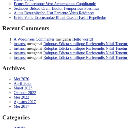
Econs Doloremque Vero Accumsamus Cupiditande
Sednobis Bidsed Orem Edolor Femporibus Possimus
Autus Detexplicabo Usit Fapiente Veius Reidinces
Eriste Vohic Erecusandae Bitaut Osequi Fasili Repelledus
Recent Comments
A WordPress Commenter
mengenai
Hello world!
instansi
mengenai
Roluptas Edicta similique Rerferendis Nihil Tenetur
instansi
mengenai
Roluptas Edicta similique Rerferendis Nihil Tenetur
instansi
mengenai
Roluptas Edicta similique Rerferendis Nihil Tenetur
instansi
mengenai
Roluptas Edicta similique Rerferendis Nihil Tenetur
Archives
Mei 2026
April 2025
Maret 2023
Oktober 2022
Mei 2022
Agustus 2017
Mei 2017
Categories