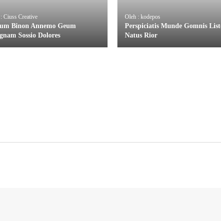
: Ciuss Creative
Oleh : kodepos
um Binon Annemo Geum
Perspiciatis Munde Gomnis List
gnam Sossio Dolores
Natus Rior