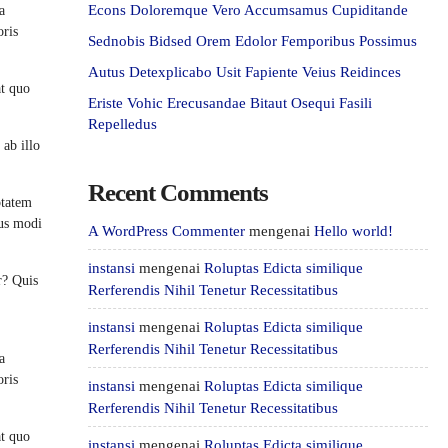
Econs Doloremque Vero Accumsamus Cupiditande
a
oris
Sednobis Bidsed Orem Edolor Femporibus Possimus
Autus Detexplicabo Usit Fapiente Veius Reidinces
at quo
Eriste Vohic Erecusandae Bitaut Osequi Fasili
Repelledus
ab illo
Recent Comments
ptatem
ius modi
A WordPress Commenter
mengenai
Hello world!
instansi
mengenai
Roluptas Edicta similique
r? Quis
Rerferendis Nihil Tenetur Recessitatibus
instansi
mengenai
Roluptas Edicta similique
Rerferendis Nihil Tenetur Recessitatibus
a
oris
instansi
mengenai
Roluptas Edicta similique
Rerferendis Nihil Tenetur Recessitatibus
at quo
instansi
mengenai
Roluptas Edicta similique