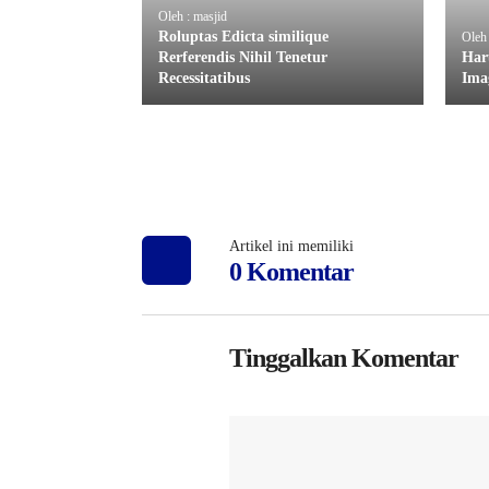
Oleh : masjid
Roluptas Edicta similique
Oleh 
Rerferendis Nihil Tenetur
Har
Recessitatibus
Ima
Artikel ini memiliki
0 Komentar
Tinggalkan Komentar