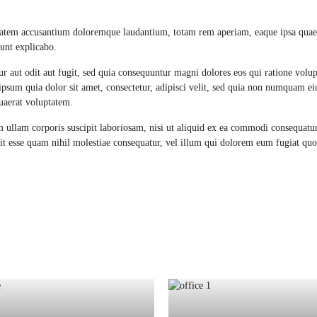
uptatem accusantium doloremque laudantium, totam rem aperiam, eaque ipsa quae 
sunt explicabo.
r aut odit aut fugit, sed quia consequuntur magni dolores eos qui ratione volu
psum quia dolor sit amet, consectetur, adipisci velit, sed quia non numquam e
uaerat voluptatem.
ullam corporis suscipit laboriosam, nisi ut aliquid ex ea commodi consequatu
lit esse quam nihil molestiae consequatur, vel illum qui dolorem eum fugiat quo