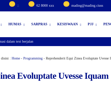
:
:
62 8000 xxx
mading@mading.ciuss
HUMAS
SARPRAS
KESISWAAN
PJJ
PEN
 dalam text berjalan
disini :
Home
-
Programming
- Reprehenderit Equi Zinea Evoluptate Uvesse 
inea Evoluptate Uvesse Iquam