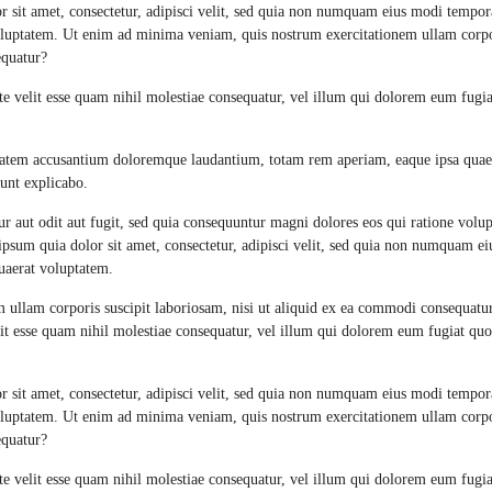
 sit amet, consectetur, adipisci velit, sed quia non numquam eius modi tempor
oluptatem. Ut enim ad minima veniam, quis nostrum exercitationem ullam corp
equatur?
te velit esse quam nihil molestiae consequatur, vel illum qui dolorem eum fugi
uptatem accusantium doloremque laudantium, totam rem aperiam, eaque ipsa quae 
sunt explicabo.
r aut odit aut fugit, sed quia consequuntur magni dolores eos qui ratione volu
psum quia dolor sit amet, consectetur, adipisci velit, sed quia non numquam e
uaerat voluptatem.
ullam corporis suscipit laboriosam, nisi ut aliquid ex ea commodi consequatu
lit esse quam nihil molestiae consequatur, vel illum qui dolorem eum fugiat quo
 sit amet, consectetur, adipisci velit, sed quia non numquam eius modi tempor
oluptatem. Ut enim ad minima veniam, quis nostrum exercitationem ullam corp
equatur?
te velit esse quam nihil molestiae consequatur, vel illum qui dolorem eum fugi