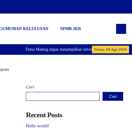
GUMUMAN KELULUSAN
SPMB 2026
Tema Mading dapat menampilkan informasi dalam text berjalan
Selasa, 04 Agu 2026
Iquam
Cari
Cari
Recent Posts
Hello world!