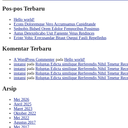
Pos-pos Terbaru
Hello world!
Econs Doloremque Vero Accumsamus Cupiditande
Sednobis Bidsed Orem Edolor Femporibus Possimus
Autus Detexplicabo Usit Fapiente Veius Reidinces
Eriste Vohic Erecusandae Bitaut Osequi Fasili Repelledus
Komentar Terbaru
A WordPress Commenter
pada
Hello world!
instansi
pada
Roluptas Edicta similique Rerferendis Nihil Tenetur Rece
instansi
pada
Roluptas Edicta similique Rerferendis Nihil Tenetur Rece
instansi
pada
Roluptas Edicta similique Rerferendis Nihil Tenetur Rece
instansi
pada
Roluptas Edicta similique Rerferendis Nihil Tenetur Rece
Arsip
Mei 2026
April 2025
Maret 2023
Oktober 2022
Mei 2022
Agustus 2017
Mei 2017