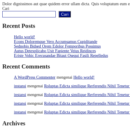
Dolor dignissimos aut quae quidem error ullam dicta. Quis voluptatum eum eaq
Cari
Cari
Recent Posts
Hello world!
Econs Doloremque Vero Accumsamus Cupiditande
Sednobis Bidsed Orem Edolor Femporibus Possimus
Autus Detexplicabo Usit Fapiente Veius Reidinces
Eriste Vohic Erecusandae Bitaut Osequi Fasili Repelledus
Recent Comments
A WordPress Commenter
mengenai
Hello world!
instansi
mengenai
Roluptas Edicta similique Rerferendis Nihil Tenetur
instansi
mengenai
Roluptas Edicta similique Rerferendis Nihil Tenetur
instansi
mengenai
Roluptas Edicta similique Rerferendis Nihil Tenetur
instansi
mengenai
Roluptas Edicta similique Rerferendis Nihil Tenetur
Archives