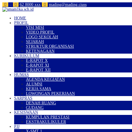
:
:
62 8000 xxx
mading@mading.ciuss
HOME
PROFIL
VISI MISI
VIDEO PROFIL
LOGO SEKOLAH
SEJARAH
STRUKTUR ORGANISASI
KETENAGAAN
KURIKULUM
E-RAPOT X
E-RAPOT XI
E-RAPOT XII
HUMAS
AGENDA KEGIATAN
ALUMNI
KERJA SAMA
LOWONGAN PEKERJAAN
SARPRAS
DENAH RUANG
GUDANG
KESISWAAN
KUMPULAN PRESTASI
EKSTRAKULIKULER
PJJ
X-SMT 1