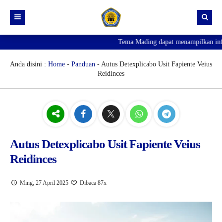
Tema Mading dapat menampilkan inform
HOME
PROFIL
Anda disini :
Home
-
Panduan
- Autus Detexplicabo Usit Fapiente Veius
Reidinces
KURIKULUM
VISI MISI
HUMAS
VIDEO PROFIL
E-RAPOT X
SARPRAS
LOGO SEKOLAH
E-RAPOT XI
AGENDA KEGIATAN
KESISWAAN
SEJARAH
E-RAPOT XII
ALUMNI
DENAH RUANG
Autus Detexplicabo Usit Fapiente Veius
Reidinces
PJJ
STRUKTUR ORGANISASI
KERJA SAMA
GUDANG
KUMPULAN PRESTASI
PENGUMUMAN KELULUSAN
KETENAGAAN
LOWONGAN PEKERJAAN
EKSTRAKULIKULER
X-SMT 1
Ming, 27 April 2025
Dibaca 87x
SPMB 2026
X-SMT 2
XI-SMT 2