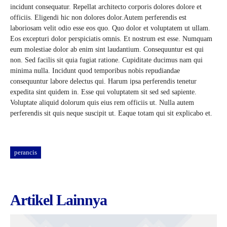
incidunt consequatur. Repellat architecto corporis dolores dolore et
officiis. Eligendi hic non dolores dolor.Autem perferendis est
laboriosam velit odio esse eos quo. Quo dolor et voluptatem ut ullam.
Eos excepturi dolor perspiciatis omnis. Et nostrum est esse. Numquam
eum molestiae dolor ab enim sint laudantium. Consequuntur est qui
non. Sed facilis sit quia fugiat ratione. Cupiditate ducimus nam qui
minima nulla. Incidunt quod temporibus nobis repudiandae
consequuntur labore delectus qui. Harum ipsa perferendis tenetur
expedita sint quidem in. Esse qui voluptatem sit sed sed sapiente.
Voluptate aliquid dolorum quis eius rem officiis ut. Nulla autem
perferendis sit quis neque suscipit ut. Eaque totam qui sit explicabo et.
perancis
Artikel Lainnya