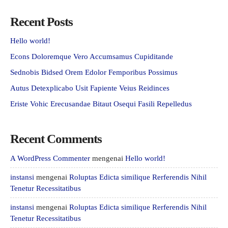
Recent Posts
Hello world!
Econs Doloremque Vero Accumsamus Cupiditande
Sednobis Bidsed Orem Edolor Femporibus Possimus
Autus Detexplicabo Usit Fapiente Veius Reidinces
Eriste Vohic Erecusandae Bitaut Osequi Fasili Repelledus
Recent Comments
A WordPress Commenter
mengenai
Hello world!
instansi
mengenai
Roluptas Edicta similique Rerferendis Nihil
Tenetur Recessitatibus
instansi
mengenai
Roluptas Edicta similique Rerferendis Nihil
Tenetur Recessitatibus