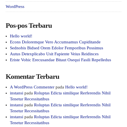
WordPress
Pos-pos Terbaru
Hello world!
Econs Doloremque Vero Accumsamus Cupiditande
Sednobis Bidsed Orem Edolor Femporibus Possimus
Autus Detexplicabo Usit Fapiente Veius Reidinces
Eriste Vohic Erecusandae Bitaut Osequi Fasili Repelledus
Komentar Terbaru
A WordPress Commenter
pada
Hello world!
instansi
pada
Roluptas Edicta similique Rerferendis Nihil
Tenetur Recessitatibus
instansi
pada
Roluptas Edicta similique Rerferendis Nihil
Tenetur Recessitatibus
instansi
pada
Roluptas Edicta similique Rerferendis Nihil
Tenetur Recessitatibus