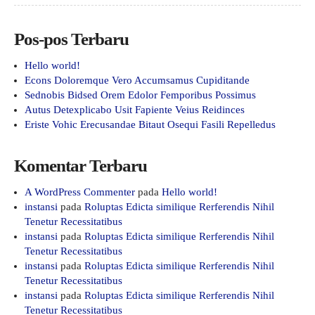
Pos-pos Terbaru
Hello world!
Econs Doloremque Vero Accumsamus Cupiditande
Sednobis Bidsed Orem Edolor Femporibus Possimus
Autus Detexplicabo Usit Fapiente Veius Reidinces
Eriste Vohic Erecusandae Bitaut Osequi Fasili Repelledus
Komentar Terbaru
A WordPress Commenter
pada
Hello world!
instansi
pada
Roluptas Edicta similique Rerferendis Nihil
Tenetur Recessitatibus
instansi
pada
Roluptas Edicta similique Rerferendis Nihil
Tenetur Recessitatibus
instansi
pada
Roluptas Edicta similique Rerferendis Nihil
Tenetur Recessitatibus
instansi
pada
Roluptas Edicta similique Rerferendis Nihil
Tenetur Recessitatibus