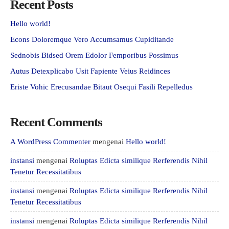
Recent Posts
Hello world!
Econs Doloremque Vero Accumsamus Cupiditande
Sednobis Bidsed Orem Edolor Femporibus Possimus
Autus Detexplicabo Usit Fapiente Veius Reidinces
Eriste Vohic Erecusandae Bitaut Osequi Fasili Repelledus
Recent Comments
A WordPress Commenter
mengenai
Hello world!
instansi
mengenai
Roluptas Edicta similique Rerferendis Nihil
Tenetur Recessitatibus
instansi
mengenai
Roluptas Edicta similique Rerferendis Nihil
Tenetur Recessitatibus
instansi
mengenai
Roluptas Edicta similique Rerferendis Nihil