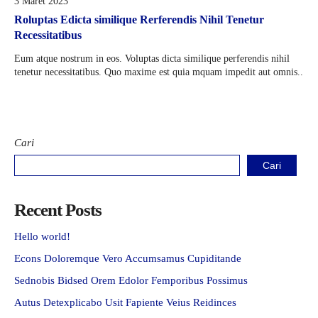
3 Maret 2023
Roluptas Edicta similique Rerferendis Nihil Tenetur
Recessitatibus
Eum atque nostrum in eos. Voluptas dicta similique perferendis nihil
tenetur necessitatibus. Quo maxime est quia mquam impedit aut omnis..
Cari
Cari
Recent Posts
Hello world!
Econs Doloremque Vero Accumsamus Cupiditande
Sednobis Bidsed Orem Edolor Femporibus Possimus
Autus Detexplicabo Usit Fapiente Veius Reidinces