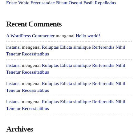
Eriste Vohic Erecusandae Bitaut Osequi Fasili Repelledus
Recent Comments
A WordPress Commenter
mengenai
Hello world!
instansi
mengenai
Roluptas Edicta similique Rerferendis Nihil
Tenetur Recessitatibus
instansi
mengenai
Roluptas Edicta similique Rerferendis Nihil
Tenetur Recessitatibus
instansi
mengenai
Roluptas Edicta similique Rerferendis Nihil
Tenetur Recessitatibus
instansi
mengenai
Roluptas Edicta similique Rerferendis Nihil
Tenetur Recessitatibus
Archives