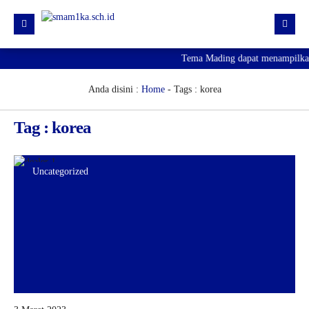
Tema Mading dapat menampilkan i
HOME
PROFIL
Anda disini :
Home
-
Tags : korea
KURIKULUM
Tag : korea
HUMAS
SARPRAS
Uncategorized
KESISWAAN
PJJ
PENGUMUMAN KELULUSAN
SPMB 2026