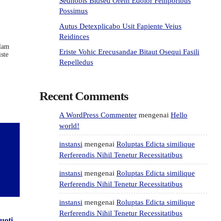
Sednobis Bidsed Orem Edolor Femporibus
Possimus
Autus Detexplicabo Usit Fapiente Veius
Reidinces
llam
Eriste Vohic Erecusandae Bitaut Osequi Fasili
ste
Repelledus
Recent Comments
A WordPress Commenter
mengenai
Hello
world!
instansi
mengenai
Roluptas Edicta similique
Rerferendis Nihil Tenetur Recessitatibus
instansi
mengenai
Roluptas Edicta similique
Rerferendis Nihil Tenetur Recessitatibus
instansi
mengenai
Roluptas Edicta similique
Rerferendis Nihil Tenetur Recessitatibus
uoti