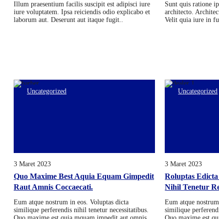
Illum praesentium facilis suscipit est adipisci iure
Sunt quis ratione i
iure voluptatem. Ipsa reiciendis odio explicabo et
architecto. Archite
laborum aut. Deserunt aut itaque fugit..
Velit quia iure in fu
Uncategorized
Uncategorized
3 Maret 2023
3 Maret 2023
Quo Maxime Best Aquia Equam Gimpedit
Roluptas Edicta
Raut Amnis Coccaecati.
Nihil Tenetur Re
Eum atque nostrum in eos. Voluptas dicta
Eum atque nostrum 
similique perferendis nihil tenetur necessitatibus.
similique perferendi
Quo maxime est quia mquam impedit aut omnis..
Quo maxime est qu