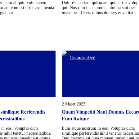
psa eum aliquid voluptatem
Dolores aperiam quisquam quia error volup
cto aut eum est error assumenda.
qui. Nostrum quae omnis minima sint esse
giat aut...
inventore. Ut est minus dolores et veritatis..
Uncategorized
2 Maret 2023
 similique Rerferendis
Quam Vimpedit Naut Domnis Eccaec
cessitatibus
Eum Ratque
in eos. Voluptas dicta
Eum atque nostrum in eos. Voluptas dicta
s nihil tenetur necessitatibus.
similique perferendis nihil tenetur necessitat
ia mquam impedit aut omnis..
Quo maxime est quia mquam impedit aut om