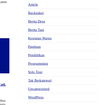
tatem
Article
Backpaker
Berita Desa
Berita Tani
Kegiatan Warga
Panduan
Pendidikan
Programming
Solo Tour
Tak Berkategori
ati.
Uncategorized
WordPress
ibus.
nis..