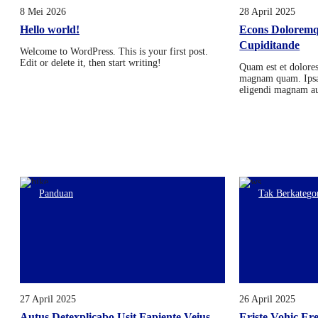
8 Mei 2026
28 April 2025
Hello world!
Econs Dolorem
Cupiditande
Welcome to WordPress. This is your first post.
Edit or delete it, then start writing!
Quam est et dolore
magnam quam. Ipsa
eligendi magnam aut
Panduan
Tak Berkatego
27 April 2025
26 April 2025
Autus Detexplicabo Usit Fapiente Veius
Eriste Vohic Er