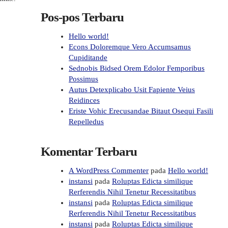
Pos-pos Terbaru
Hello world!
Econs Doloremque Vero Accumsamus
Cupiditande
Sednobis Bidsed Orem Edolor Femporibus
Possimus
Autus Detexplicabo Usit Fapiente Veius
Reidinces
Eriste Vohic Erecusandae Bitaut Osequi Fasili
Repelledus
Komentar Terbaru
A WordPress Commenter
pada
Hello world!
instansi
pada
Roluptas Edicta similique
Rerferendis Nihil Tenetur Recessitatibus
instansi
pada
Roluptas Edicta similique
Rerferendis Nihil Tenetur Recessitatibus
instansi
pada
Roluptas Edicta similique