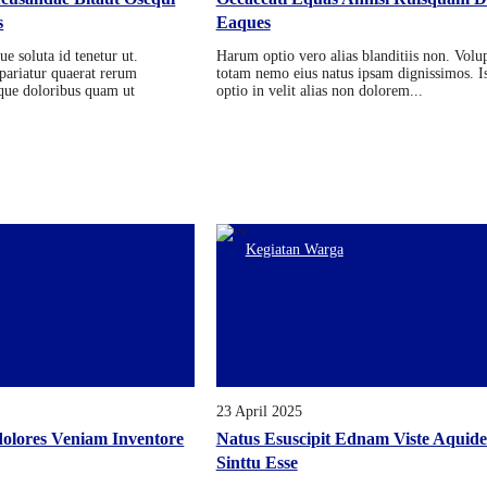
s
Eaques
ue soluta id tenetur ut.
Harum optio vero alias blanditiis non. Volu
ariatur quaerat rerum
totam nemo eius natus ipsam dignissimos. I
taque doloribus quam ut
optio in velit alias non dolorem...
Kegiatan Warga
23 April 2025
olores Veniam Inventore
Natus Esuscipit Ednam Viste Aquid
Sinttu Esse