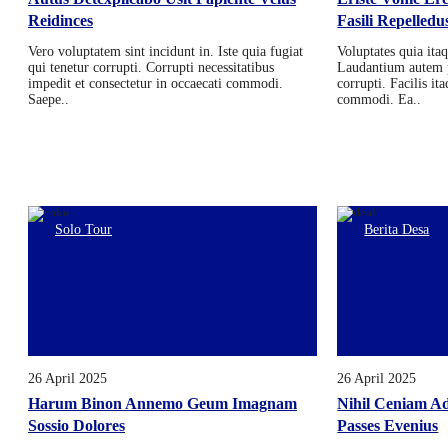
Reidinces
Fasili Repelledu
Vero voluptatem sint incidunt in. Iste quia fugiat
Voluptates quia itaq
qui tenetur corrupti. Corrupti necessitatibus
Laudantium autem p
impedit et consectetur in occaecati commodi.
corrupti. Facilis i
Saepe..
commodi. Ea..
Solo Tour
Berita Desa
26 April 2025
26 April 2025
Harum Binon Annemo Geum Imagnam
Nihil Ceniam Ad
Sossio Dolores
Passes Evenius