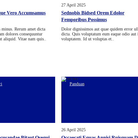
27 April 2025
que Vero Accumsamus
Sednobis Bidsed Orem Edolor
Femporibus Possimus
s minus. Rerum amet dicta
Dolor dignissimos aut quae quidem error u
m dolores consequuntur
dicta. Quis voluptatum eum eaque odio aut i
 aliquid. Vitae nam quis..
voluptatem. Id ut voluptas et..
ri
Panduan
26 April 2025
ecusandae Bitaut Osequi
Occaecati Equas Annisi Ruisquam D