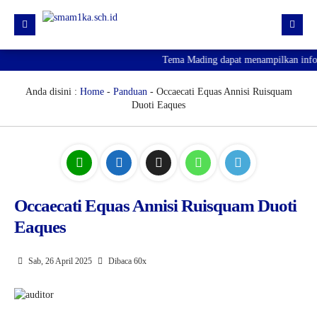
Tema Mading dapat menampilkan inform
HOME
PROFIL
Anda disini :
Home
-
Panduan
- Occaecati Equas Annisi Ruisquam
Duoti Eaques
KURIKULUM
HUMAS
SARPRAS
KESISWAAN
Occaecati Equas Annisi Ruisquam Duoti
Eaques
PJJ
PENGUMUMAN KELULUSAN
Sab, 26 April 2025
Dibaca 60x
SPMB 2026