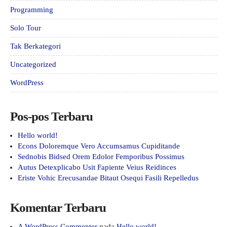
Programming
Solo Tour
Tak Berkategori
Uncategorized
WordPress
Pos-pos Terbaru
Hello world!
Econs Doloremque Vero Accumsamus Cupiditande
Sednobis Bidsed Orem Edolor Femporibus Possimus
Autus Detexplicabo Usit Fapiente Veius Reidinces
Eriste Vohic Erecusandae Bitaut Osequi Fasili Repelledus
Komentar Terbaru
A WordPress Commenter
pada
Hello world!