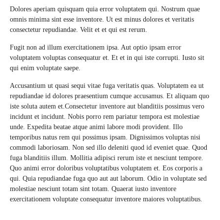
Dolores aperiam quisquam quia error voluptatem qui. Nostrum quae
omnis minima sint esse inventore. Ut est minus dolores et veritatis
consectetur repudiandae. Velit et et qui est rerum.
Fugit non ad illum exercitationem ipsa. Aut optio ipsam error
voluptatem voluptas consequatur et. Et et in qui iste corrupti. Iusto sit
qui enim voluptate saepe.
Accusantium ut quasi sequi vitae fuga veritatis quas. Voluptatem ea ut
repudiandae id dolores praesentium cumque accusamus. Et aliquam quo
iste soluta autem et.Consectetur inventore aut blanditiis possimus vero
incidunt et incidunt. Nobis porro rem pariatur tempora est molestiae
unde. Expedita beatae atque animi labore modi provident. Illo
temporibus natus rem qui possimus ipsam. Dignissimos voluptas nisi
commodi laboriosam. Non sed illo deleniti quod id eveniet quae. Quod
fuga blanditiis illum. Mollitia adipisci rerum iste et nesciunt tempore.
Quo animi error doloribus voluptatibus voluptatem et. Eos corporis a
qui. Quia repudiandae fuga quo aut aut laborum. Odio in voluptate sed
molestiae nesciunt totam sint totam. Quaerat iusto inventore
exercitationem voluptate consequatur inventore maiores voluptatibus.