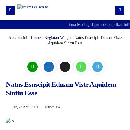
Tema Mading dapat menampilkan inform
HOME
PROFIL
Anda disini :
Home
-
Kegiatan Warga
- Natus Esuscipit Ednam Viste
Aquidem Sinttu Esse
KURIKULUM
HUMAS
SARPRAS
KESISWAAN
Natus Esuscipit Ednam Viste Aquidem
Sinttu Esse
PJJ
PENGUMUMAN KELULUSAN
Rab, 23 April 2025
Dibaca 38x
SPMB 2026