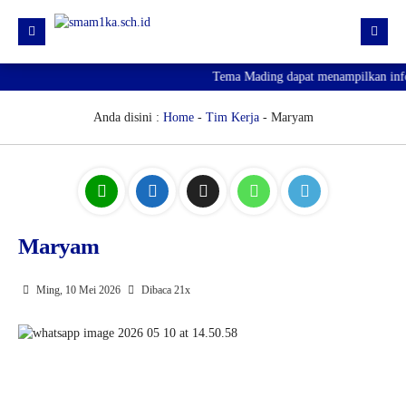
Tema Mading dapat menampilkan infor
HOME
PROFIL
Anda disini :
Home
-
Tim Kerja
- Maryam
KURIKULUM
HUMAS
SARPRAS
Maryam
KESISWAAN
PJJ
Ming, 10 Mei 2026
Dibaca 21x
PENGUMUMAN KELULUSAN
SPMB 2026