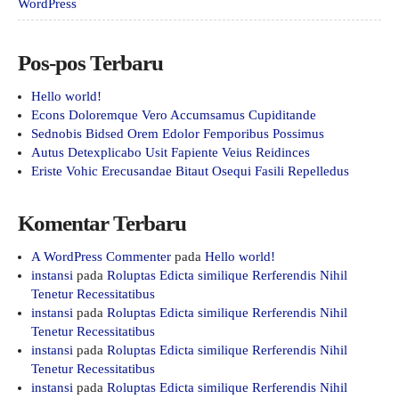
WordPress
Pos-pos Terbaru
Hello world!
Econs Doloremque Vero Accumsamus Cupiditande
Sednobis Bidsed Orem Edolor Femporibus Possimus
Autus Detexplicabo Usit Fapiente Veius Reidinces
Eriste Vohic Erecusandae Bitaut Osequi Fasili Repelledus
Komentar Terbaru
A WordPress Commenter
pada
Hello world!
instansi
pada
Roluptas Edicta similique Rerferendis Nihil
Tenetur Recessitatibus
instansi
pada
Roluptas Edicta similique Rerferendis Nihil
Tenetur Recessitatibus
instansi
pada
Roluptas Edicta similique Rerferendis Nihil
Tenetur Recessitatibus
instansi
pada
Roluptas Edicta similique Rerferendis Nihil