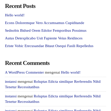
Recent Posts
Hello world!
Econs Doloremque Vero Accumsamus Cupiditande
Sednobis Bidsed Orem Edolor Femporibus Possimus
Autus Detexplicabo Usit Fapiente Veius Reidinces
Eriste Vohic Erecusandae Bitaut Osequi Fasili Repelledus
Recent Comments
A WordPress Commenter
mengenai
Hello world!
instansi
mengenai
Roluptas Edicta similique Rerferendis Nihil
Tenetur Recessitatibus
instansi
mengenai
Roluptas Edicta similique Rerferendis Nihil
Tenetur Recessitatibus
instansi
mengenai
Roluptas Edicta similique Rerferendis Nihil