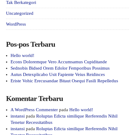
Tak Berkategori
Uncategorized
WordPress
Pos-pos Terbaru
Hello world!
Econs Doloremque Vero Accumsamus Cupiditande
Sednobis Bidsed Orem Edolor Femporibus Possimus
Autus Detexplicabo Usit Fapiente Veius Reidinces
Eriste Vohic Erecusandae Bitaut Osequi Fasili Repelledus
Komentar Terbaru
A WordPress Commenter
pada
Hello world!
instansi
pada
Roluptas Edicta similique Rerferendis Nihil
Tenetur Recessitatibus
instansi
pada
Roluptas Edicta similique Rerferendis Nihil