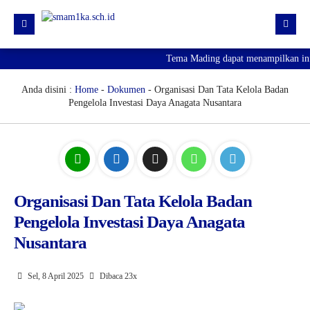
Tema Mading dapat menampilkan infor
HOME
PROFIL
Anda disini :
Home
-
Dokumen
- Organisasi Dan Tata Kelola Badan
Pengelola Investasi Daya Anagata Nusantara
KURIKULUM
HUMAS
SARPRAS
KESISWAAN
Organisasi Dan Tata Kelola Badan
Pengelola Investasi Daya Anagata
PJJ
Nusantara
PENGUMUMAN KELULUSAN
SPMB 2026
Sel, 8 April 2025
Dibaca 23x