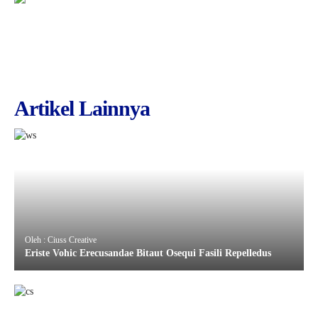
Artikel Lainnya
Oleh : Ciuss Creative
Eriste Vohic Erecusandae Bitaut Osequi Fasili Repelledus