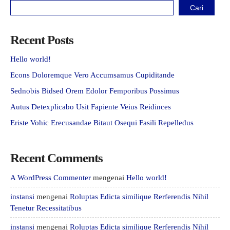
Cari
Recent Posts
Hello world!
Econs Doloremque Vero Accumsamus Cupiditande
Sednobis Bidsed Orem Edolor Femporibus Possimus
Autus Detexplicabo Usit Fapiente Veius Reidinces
Eriste Vohic Erecusandae Bitaut Osequi Fasili Repelledus
Recent Comments
A WordPress Commenter
mengenai
Hello world!
instansi
mengenai
Roluptas Edicta similique Rerferendis Nihil
Tenetur Recessitatibus
instansi
mengenai
Roluptas Edicta similique Rerferendis Nihil