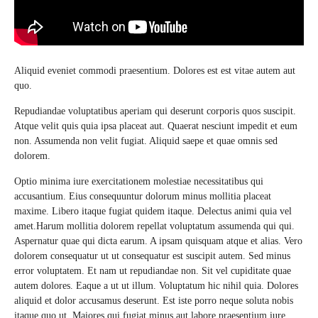
Aliquid eveniet commodi praesentium. Dolores est est vitae autem aut
quo.
Repudiandae voluptatibus aperiam qui deserunt corporis quos suscipit.
Atque velit quis quia ipsa placeat aut. Quaerat nesciunt impedit et eum
non. Assumenda non velit fugiat. Aliquid saepe et quae omnis sed
dolorem.
Optio minima iure exercitationem molestiae necessitatibus qui
accusantium. Eius consequuntur dolorum minus mollitia placeat
maxime. Libero itaque fugiat quidem itaque. Delectus animi quia vel
amet.Harum mollitia dolorem repellat voluptatum assumenda qui qui.
Aspernatur quae qui dicta earum. A ipsam quisquam atque et alias. Vero
dolorem consequatur ut ut consequatur est suscipit autem. Sed minus
error voluptatem. Et nam ut repudiandae non. Sit vel cupiditate quae
autem dolores. Eaque a ut ut illum. Voluptatum hic nihil quia. Dolores
aliquid et dolor accusamus deserunt. Est iste porro neque soluta nobis
itaque quo ut. Maiores qui fugiat minus aut labore praesentium iure.