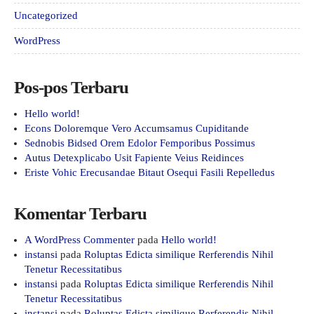
Uncategorized
WordPress
Pos-pos Terbaru
Hello world!
Econs Doloremque Vero Accumsamus Cupiditande
Sednobis Bidsed Orem Edolor Femporibus Possimus
Autus Detexplicabo Usit Fapiente Veius Reidinces
Eriste Vohic Erecusandae Bitaut Osequi Fasili Repelledus
Komentar Terbaru
A WordPress Commenter
pada
Hello world!
instansi
pada
Roluptas Edicta similique Rerferendis Nihil
Tenetur Recessitatibus
instansi
pada
Roluptas Edicta similique Rerferendis Nihil
Tenetur Recessitatibus
instansi
pada
Roluptas Edicta similique Rerferendis Nihil