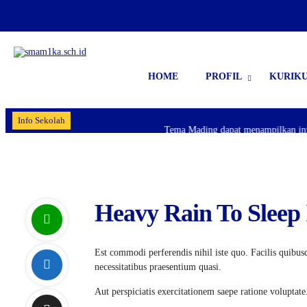
HOME
PROFIL
KURIK
Info Sekolah
Tema Mading dapat menampilkan inform
Heavy Rain To Sleep
Est commodi perferendis nihil iste quo. Facilis quibu
necessitatibus praesentium quasi.
Aut perspiciatis exercitationem saepe ratione voluptate