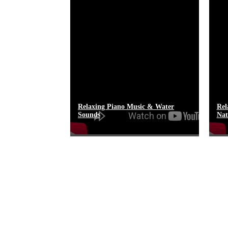
Relaxing Piano Music & Water
Rel
Sounds
Nat