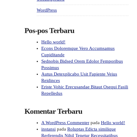
WordPress
Pos-pos Terbaru
Hello world!
Econs Doloremque Vero Accumsamus
Cupiditande
Sednobis Bidsed Orem Edolor Femporibus
Possimus
Autus Detexplicabo Usit Fapiente Veius
Reidinces
Eriste Vohic Erecusandae Bitaut Osequi Fasili
Repelledus
Komentar Terbaru
A WordPress Commenter
pada
Hello world!
instansi
pada
Roluptas Edicta similique
Rerferendis Nihil Tenetur Recessitatibus