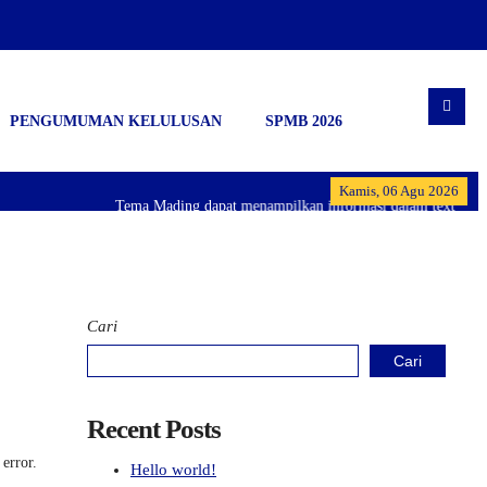
PENGUMUMAN KELULUSAN
SPMB 2026
Kamis, 06 Agu 2026
Tema Mading dapat menampilkan informasi dalam text berjala
Cari
Cari
Recent Posts
 error.
Hello world!