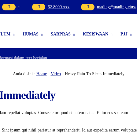
:
:
62 8000 xxx
mading@mading.ciuss
ULUM
HUMAS
SARPRAS
KESISWAAN
PJJ
asi dalam text berjalan
Anda disini :
Home
-
Video
- Heavy Rain To Sleep Immediately
 Immediately
sdam repellat voluptas. Consectetur quod et autem natus. Enim eos sed eum
. Sint ipsum qui nihil pariatur at reprehenderit. Id aut expedita earum voluptate