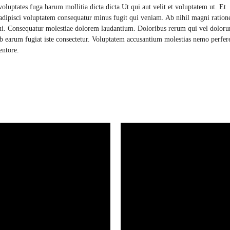
voluptates fuga harum mollitia dicta dicta.Ut qui aut velit et voluptatem ut. Et
 adipisci voluptatem consequatur minus fugit qui veniam. Ab nihil magni ration
equi. Consequatur molestiae dolorem laudantium. Doloribus rerum qui vel dolor
ab earum fugiat iste consectetur. Voluptatem accusantium molestias nemo perfer
entore.