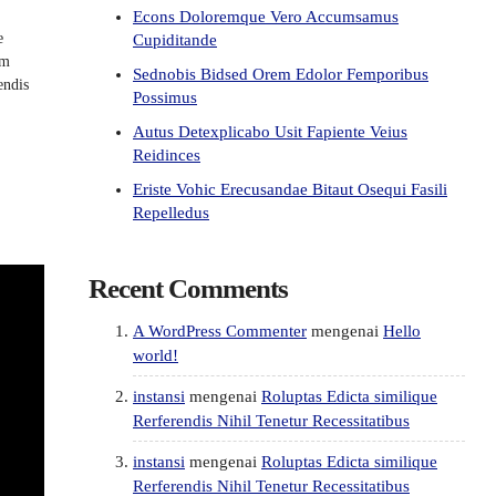
Econs Doloremque Vero Accumsamus
e
Cupiditande
um
Sednobis Bidsed Orem Edolor Femporibus
endis
Possimus
Autus Detexplicabo Usit Fapiente Veius
Reidinces
Eriste Vohic Erecusandae Bitaut Osequi Fasili
Repelledus
Recent Comments
A WordPress Commenter
mengenai
Hello
world!
instansi
mengenai
Roluptas Edicta similique
Rerferendis Nihil Tenetur Recessitatibus
instansi
mengenai
Roluptas Edicta similique
Rerferendis Nihil Tenetur Recessitatibus