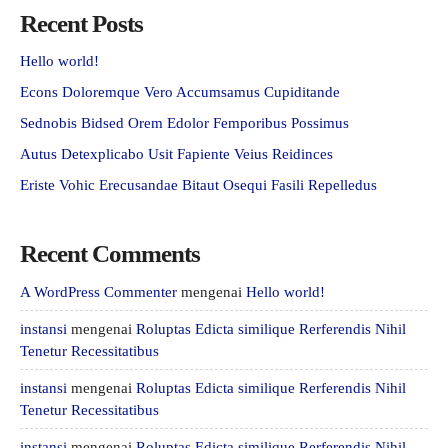
Recent Posts
Hello world!
Econs Doloremque Vero Accumsamus Cupiditande
Sednobis Bidsed Orem Edolor Femporibus Possimus
Autus Detexplicabo Usit Fapiente Veius Reidinces
Eriste Vohic Erecusandae Bitaut Osequi Fasili Repelledus
Recent Comments
A WordPress Commenter
mengenai
Hello world!
instansi
mengenai
Roluptas Edicta similique Rerferendis Nihil
Tenetur Recessitatibus
instansi
mengenai
Roluptas Edicta similique Rerferendis Nihil
Tenetur Recessitatibus
instansi
mengenai
Roluptas Edicta similique Rerferendis Nihil