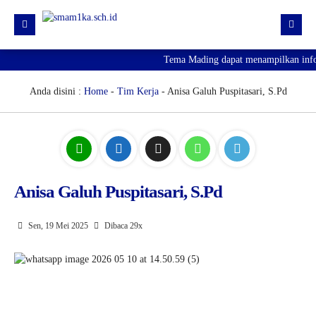
Tema Mading dapat menampilkan inform
HOME
PROFIL
Anda disini :
Home
-
Tim Kerja
- Anisa Galuh Puspitasari, S.Pd
KURIKULUM
HUMAS
SARPRAS
Anisa Galuh Puspitasari, S.Pd
KESISWAAN
PJJ
Sen, 19 Mei 2025
Dibaca 29x
PENGUMUMAN KELULUSAN
SPMB 2026