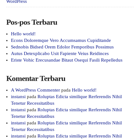
WordPress
Pos-pos Terbaru
Hello world!
Econs Doloremque Vero Accumsamus Cupiditande
Sednobis Bidsed Orem Edolor Femporibus Possimus
Autus Detexplicabo Usit Fapiente Veius Reidinces
Eriste Vohic Erecusandae Bitaut Osequi Fasili Repelledus
Komentar Terbaru
A WordPress Commenter
pada
Hello world!
instansi
pada
Roluptas Edicta similique Rerferendis Nihil
Tenetur Recessitatibus
instansi
pada
Roluptas Edicta similique Rerferendis Nihil
Tenetur Recessitatibus
instansi
pada
Roluptas Edicta similique Rerferendis Nihil
Tenetur Recessitatibus
instansi
pada
Roluptas Edicta similique Rerferendis Nihil