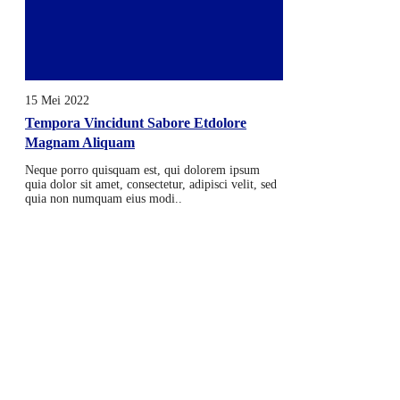
15 Mei 2022
Tempora Vincidunt Sabore Etdolore
Magnam Aliquam
Neque porro quisquam est, qui dolorem ipsum
quia dolor sit amet, consectetur, adipisci velit, sed
quia non numquam eius modi..