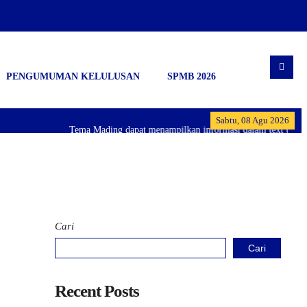
PENGUMUMAN KELULUSAN
SPMB 2026
Sabtu, 08 Agu 2026
Tema Mading dapat menampilkan informasi dalam text berjalan
Cari
Cari
Recent Posts