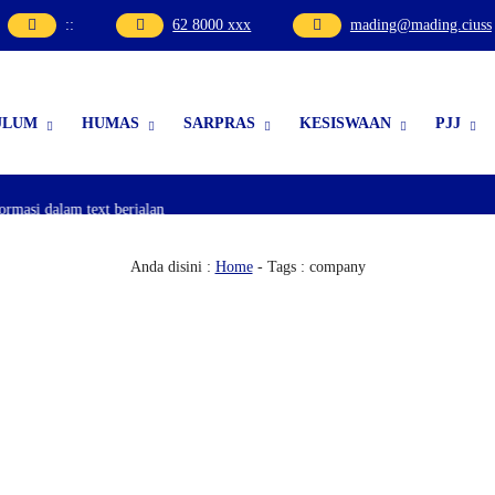
:
:
62 8000 xxx
mading@mading.ciuss
ULUM
HUMAS
SARPRAS
KESISWAAN
PJJ
si dalam text berjalan
Anda disini :
Home
-
Tags : company