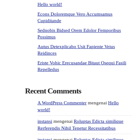
Hello world!
Econs Doloremque Vero Accumsamus
Cupiditande
Sednobis Bidsed Orem Edolor Femporibus
Possimus
Autus Detexplicabo Usit Fapiente Veius
Reidinces
Eriste Vohic Erecusandae Bitaut Osequi Fasili
Repelledus
Recent Comments
A WordPress Commenter
mengenai
Hello
world!
instansi
mengenai
Roluptas Edicta similique
Rerferendis Nihil Tenetur Recessitatibus
instansi
mengenai
Roluptas Edicta similique