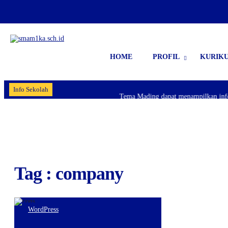
HOME
PROFIL
KURIK
Info Sekolah
Tema Mading dapat menampilkan informa
Tag : company
WordPress