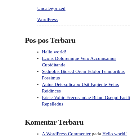
Uncategorized
WordPress
Pos-pos Terbaru
Hello world!
Econs Doloremque Vero Accumsamus
Cupiditande
Sednobis Bidsed Orem Edolor Femporibus
Possimus
Autus Detexplicabo Usit Fapiente Veius
Reidinces
Eriste Vohic Erecusandae Bitaut Osequi Fasili
Repelledus
Komentar Terbaru
A WordPress Commenter
pada
Hello world!