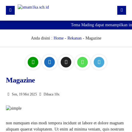
Tema Mading dapat menampilkan info
HOME
PROFIL
Anda disini :
Home
-
Rekanan
- Magazine
KURIKULUM
HUMAS
SARPRAS
Magazine
KESISWAAN
PJJ
Sen, 19 Mei 2025
Dibaca 10x
PENGUMUMAN KELULUSAN
SPMB 2026
non numquam eius modi tempora incidunt ut labore et dolore magnam
aliquam quaerat voluptatem. Ut enim ad minima veniam, quis nostrum