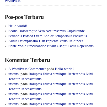
WordPress
Pos-pos Terbaru
Hello world!
Econs Doloremque Vero Accumsamus Cupiditande
Sednobis Bidsed Orem Edolor Femporibus Possimus
Autus Detexplicabo Usit Fapiente Veius Reidinces
Eriste Vohic Erecusandae Bitaut Osequi Fasili Repelledus
Komentar Terbaru
A WordPress Commenter
pada
Hello world!
instansi
pada
Roluptas Edicta similique Rerferendis Nihil
Tenetur Recessitatibus
instansi
pada
Roluptas Edicta similique Rerferendis Nihil
Tenetur Recessitatibus
instansi
pada
Roluptas Edicta similique Rerferendis Nihil
Tenetur Recessitatibus
instansi
pada
Roluptas Edicta similique Rerferendis Nihil