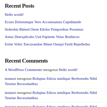
Recent Posts
Hello world!
Econs Doloremque Vero Accumsamus Cupiditande
Sednobis Bidsed Orem Edolor Femporibus Possimus
Autus Detexplicabo Usit Fapiente Veius Reidinces
Eriste Vohic Erecusandae Bitaut Osequi Fasili Repelledus
Recent Comments
A WordPress Commenter
mengenai
Hello world!
instansi
mengenai
Roluptas Edicta similique Rerferendis Nihil
Tenetur Recessitatibus
instansi
mengenai
Roluptas Edicta similique Rerferendis Nihil
Tenetur Recessitatibus
instansi
mengenai
Roluptas Edicta similique Rerferendis Nihil