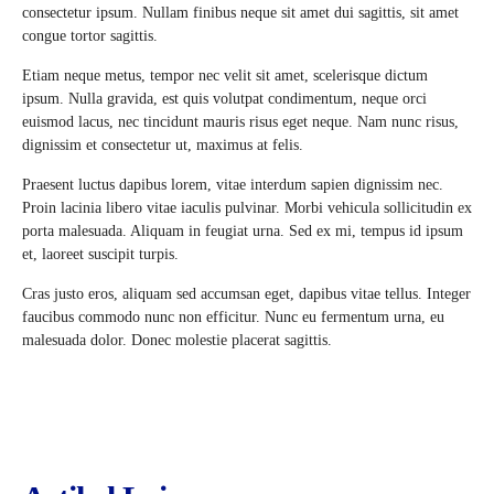
consectetur ipsum. Nullam finibus neque sit amet dui sagittis, sit amet
congue tortor sagittis.
Etiam neque metus, tempor nec velit sit amet, scelerisque dictum
ipsum. Nulla gravida, est quis volutpat condimentum, neque orci
euismod lacus, nec tincidunt mauris risus eget neque. Nam nunc risus,
dignissim et consectetur ut, maximus at felis.
Praesent luctus dapibus lorem, vitae interdum sapien dignissim nec.
Proin lacinia libero vitae iaculis pulvinar. Morbi vehicula sollicitudin ex
porta malesuada. Aliquam in feugiat urna. Sed ex mi, tempus id ipsum
et, laoreet suscipit turpis.
Cras justo eros, aliquam sed accumsan eget, dapibus vitae tellus. Integer
faucibus commodo nunc non efficitur. Nunc eu fermentum urna, eu
malesuada dolor. Donec molestie placerat sagittis.