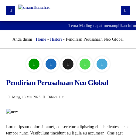
Tema Mading dapat menampilkan informa
HOME
PROFIL
Anda disini :
Home
-
Histori
- Pendirian Perusahaan Neo Global
KURIKULUM
HUMAS
SARPRAS
Pendirian Perusahaan Neo Global
KESISWAAN
PJJ
Ming, 18 Mei 2025
Dibaca 11x
PENGUMUMAN KELULUSAN
SPMB 2026
Lorem ipsum dolor sit amet, consectetur adipiscing elit. Pellentesque ac
tempor nunc. Vestibulum tincidunt eu ligula eu accumsan. Cras eget