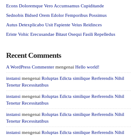
Econs Doloremque Vero Accumsamus Cupiditande
Sednobis Bidsed Orem Edolor Femporibus Possimus
Autus Detexplicabo Usit Fapiente Veius Reidinces
Eriste Vohic Erecusandae Bitaut Osequi Fasili Repelledus
Recent Comments
A WordPress Commenter
mengenai
Hello world!
instansi
mengenai
Roluptas Edicta similique Rerferendis Nihil
Tenetur Recessitatibus
instansi
mengenai
Roluptas Edicta similique Rerferendis Nihil
Tenetur Recessitatibus
instansi
mengenai
Roluptas Edicta similique Rerferendis Nihil
Tenetur Recessitatibus
instansi
mengenai
Roluptas Edicta similique Rerferendis Nihil