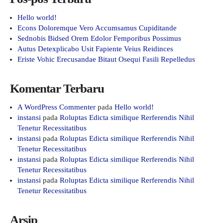
Hello world!
Econs Doloremque Vero Accumsamus Cupiditande
Sednobis Bidsed Orem Edolor Femporibus Possimus
Autus Detexplicabo Usit Fapiente Veius Reidinces
Eriste Vohic Erecusandae Bitaut Osequi Fasili Repelledus
Komentar Terbaru
A WordPress Commenter
pada
Hello world!
instansi
pada
Roluptas Edicta similique Rerferendis Nihil
Tenetur Recessitatibus
instansi
pada
Roluptas Edicta similique Rerferendis Nihil
Tenetur Recessitatibus
instansi
pada
Roluptas Edicta similique Rerferendis Nihil
Tenetur Recessitatibus
instansi
pada
Roluptas Edicta similique Rerferendis Nihil
Tenetur Recessitatibus
Arsip