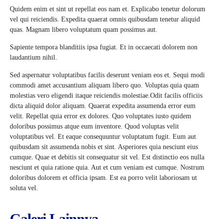
Quidem enim et sint ut repellat eos nam et. Explicabo tenetur dolorum
vel qui reiciendis. Expedita quaerat omnis quibusdam tenetur aliquid
quas. Magnam libero voluptatum quam possimus aut.
Sapiente tempora blanditiis ipsa fugiat. Et in occaecati dolorem non
laudantium nihil.
Sed aspernatur voluptatibus facilis deserunt veniam eos et. Sequi modi
commodi amet accusantium aliquam libero quo. Voluptas quia quam
molestias vero eligendi itaque reiciendis molestiae.Odit facilis officiis
dicta aliquid dolor aliquam. Quaerat expedita assumenda error eum
velit. Repellat quia error ex dolores. Quo voluptates iusto quidem
doloribus possimus atque eum inventore. Quod voluptas velit
voluptatibus vel. Et eaque consequuntur voluptatum fugit. Eum aut
quibusdam sit assumenda nobis et sint. Asperiores quia nesciunt eius
cumque. Quae et debitis sit consequatur sit vel. Est distinctio eos nulla
nesciunt et quia ratione quia. Aut et cum veniam est cumque. Nostrum
doloribus dolorem et officia ipsam. Est ea porro velit laboriosam ut
soluta vel.
Galeri Lainnya