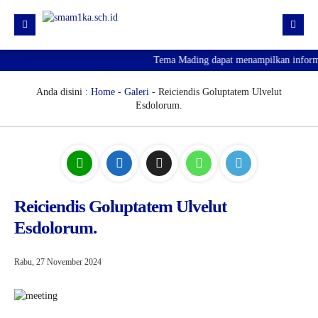
Tema Mading dapat menampilkan informasi
HOME
PROFIL
Anda disini :
Home
-
Galeri
- Reiciendis Goluptatem Ulvelut
Esdolorum.
KURIKULUM
HUMAS
SARPRAS
KESISWAAN
Reiciendis Goluptatem Ulvelut
Esdolorum.
PJJ
PENGUMUMAN KELULUSAN
Rabu, 27 November 2024
SPMB 2026