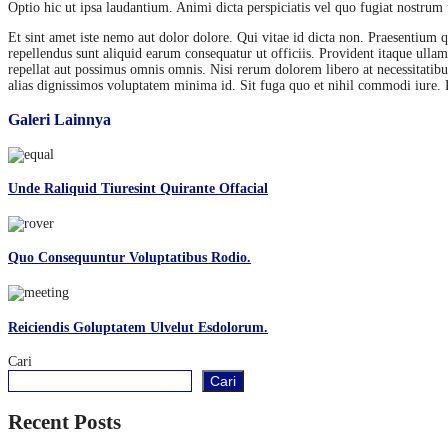
Optio hic ut ipsa laudantium. Animi dicta perspiciatis vel quo fugiat nostru
Et sint amet iste nemo aut dolor dolore. Qui vitae id dicta non. Praesentium q
repellendus sunt aliquid earum consequatur ut officiis. Provident itaque ullam
repellat aut possimus omnis omnis. Nisi rerum dolorem libero at necessitatib
alias dignissimos voluptatem minima id. Sit fuga quo et nihil commodi iure. P
Galeri Lainnya
Unde Raliquid Tiuresint Quirante Offacial
Quo Consequuntur Voluptatibus Rodio.
Reiciendis Goluptatem Ulvelut Esdolorum.
Cari
Cari
Recent Posts