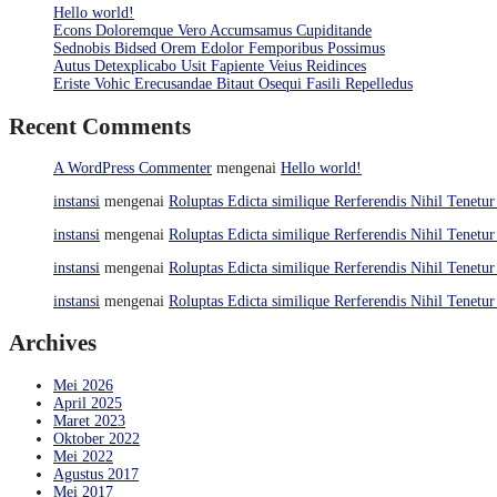
Hello world!
Econs Doloremque Vero Accumsamus Cupiditande
Sednobis Bidsed Orem Edolor Femporibus Possimus
Autus Detexplicabo Usit Fapiente Veius Reidinces
Eriste Vohic Erecusandae Bitaut Osequi Fasili Repelledus
Recent Comments
A WordPress Commenter
mengenai
Hello world!
instansi
mengenai
Roluptas Edicta similique Rerferendis Nihil Tenetur
instansi
mengenai
Roluptas Edicta similique Rerferendis Nihil Tenetur
instansi
mengenai
Roluptas Edicta similique Rerferendis Nihil Tenetur
instansi
mengenai
Roluptas Edicta similique Rerferendis Nihil Tenetur
Archives
Mei 2026
April 2025
Maret 2023
Oktober 2022
Mei 2022
Agustus 2017
Mei 2017