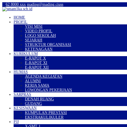
:
:
62 8000 xxx
mading@mading.ciuss
HOME
PROFIL
VISI MISI
VIDEO PROFIL
LOGO SEKOLAH
SEJARAH
STRUKTUR ORGANISASI
KETENAGAAN
KURIKULUM
E-RAPOT X
E-RAPOT XI
E-RAPOT XII
HUMAS
AGENDA KEGIATAN
ALUMNI
KERJA SAMA
LOWONGAN PEKERJAAN
SARPRAS
DENAH RUANG
GUDANG
KESISWAAN
KUMPULAN PRESTASI
EKSTRAKULIKULER
PJJ
X-SMT 1