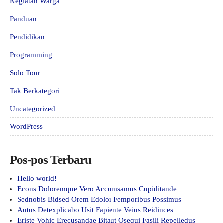
Kegiatan Warga
Panduan
Pendidikan
Programming
Solo Tour
Tak Berkategori
Uncategorized
WordPress
Pos-pos Terbaru
Hello world!
Econs Doloremque Vero Accumsamus Cupiditande
Sednobis Bidsed Orem Edolor Femporibus Possimus
Autus Detexplicabo Usit Fapiente Veius Reidinces
Eriste Vohic Erecusandae Bitaut Osequi Fasili Repelledus