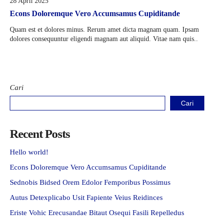
28 April 2025
Econs Doloremque Vero Accumsamus Cupiditande
Quam est et dolores minus. Rerum amet dicta magnam quam. Ipsam
dolores consequuntur eligendi magnam aut aliquid. Vitae nam quis..
Cari
Cari
Recent Posts
Hello world!
Econs Doloremque Vero Accumsamus Cupiditande
Sednobis Bidsed Orem Edolor Femporibus Possimus
Autus Detexplicabo Usit Fapiente Veius Reidinces
Eriste Vohic Erecusandae Bitaut Osequi Fasili Repelledus