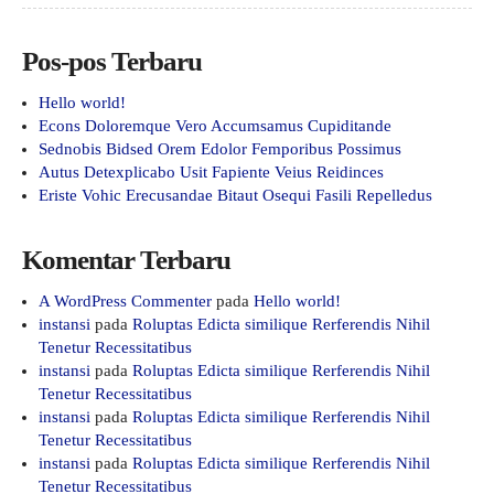
Pos-pos Terbaru
Hello world!
Econs Doloremque Vero Accumsamus Cupiditande
Sednobis Bidsed Orem Edolor Femporibus Possimus
Autus Detexplicabo Usit Fapiente Veius Reidinces
Eriste Vohic Erecusandae Bitaut Osequi Fasili Repelledus
Komentar Terbaru
A WordPress Commenter
pada
Hello world!
instansi
pada
Roluptas Edicta similique Rerferendis Nihil
Tenetur Recessitatibus
instansi
pada
Roluptas Edicta similique Rerferendis Nihil
Tenetur Recessitatibus
instansi
pada
Roluptas Edicta similique Rerferendis Nihil
Tenetur Recessitatibus
instansi
pada
Roluptas Edicta similique Rerferendis Nihil
Tenetur Recessitatibus