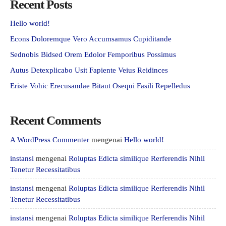
Recent Posts
Hello world!
Econs Doloremque Vero Accumsamus Cupiditande
Sednobis Bidsed Orem Edolor Femporibus Possimus
Autus Detexplicabo Usit Fapiente Veius Reidinces
Eriste Vohic Erecusandae Bitaut Osequi Fasili Repelledus
Recent Comments
A WordPress Commenter
mengenai
Hello world!
instansi
mengenai
Roluptas Edicta similique Rerferendis Nihil
Tenetur Recessitatibus
instansi
mengenai
Roluptas Edicta similique Rerferendis Nihil
Tenetur Recessitatibus
instansi
mengenai
Roluptas Edicta similique Rerferendis Nihil