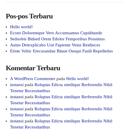
Pos-pos Terbaru
Hello world!
Econs Doloremque Vero Accumsamus Cupiditande
Sednobis Bidsed Orem Edolor Femporibus Possimus
Autus Detexplicabo Usit Fapiente Veius Reidinces
Eriste Vohic Erecusandae Bitaut Osequi Fasili Repelledus
Komentar Terbaru
A WordPress Commenter
pada
Hello world!
instansi
pada
Roluptas Edicta similique Rerferendis Nihil
Tenetur Recessitatibus
instansi
pada
Roluptas Edicta similique Rerferendis Nihil
Tenetur Recessitatibus
instansi
pada
Roluptas Edicta similique Rerferendis Nihil
Tenetur Recessitatibus
instansi
pada
Roluptas Edicta similique Rerferendis Nihil
Tenetur Recessitatibus