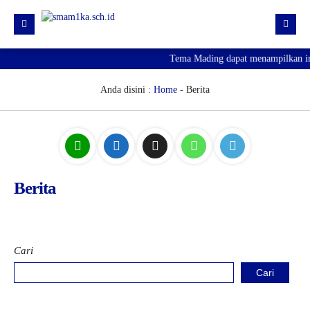
Tema Mading dapat menampilkan inf
HOME
PROFIL
Anda disini :
Home
-
Berita
KURIKULUM
HUMAS
SARPRAS
Berita
KESISWAAN
PJJ
PENGUMUMAN KELULUSAN
Cari
SPMB 2026
Cari