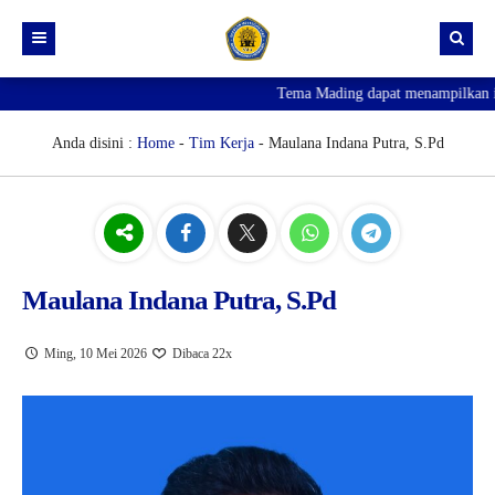
Tema Mading dapat menampilkan info
HOME
PROFIL
Anda disini :
Home
-
Tim Kerja
- Maulana Indana Putra, S.Pd
KURIKULUM
VISI MISI
HUMAS
VIDEO PROFIL
E-RAPOT X
SARPRAS
LOGO SEKOLAH
E-RAPOT XI
AGENDA KEGIATAN
Maulana Indana Putra, S.Pd
KESISWAAN
SEJARAH
E-RAPOT XII
ALUMNI
DENAH RUANG
PJJ
STRUKTUR ORGANISASI
KERJA SAMA
GUDANG
KUMPULAN PRESTASI
Ming, 10 Mei 2026
Dibaca 22x
PENGUMUMAN KELULUSAN
KETENAGAAN
LOWONGAN PEKERJAAN
EKSTRAKULIKULER
X-SMT 1
SPMB 2026
X-SMT 2
XI-SMT 2