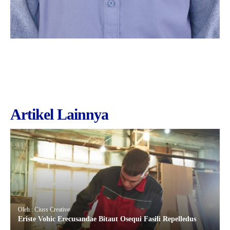
Artikel Lainnya
Oleh : Ciuss Creative
Eriste Vohic Erecusandae Bitaut Osequi Fasili Repelledus