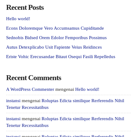
Recent Posts
Hello world!
Econs Doloremque Vero Accumsamus Cupiditande
Sednobis Bidsed Orem Edolor Femporibus Possimus
Autus Detexplicabo Usit Fapiente Veius Reidinces
Eriste Vohic Erecusandae Bitaut Osequi Fasili Repelledus
Recent Comments
A WordPress Commenter
mengenai
Hello world!
instansi
mengenai
Roluptas Edicta similique Rerferendis Nihil
Tenetur Recessitatibus
instansi
mengenai
Roluptas Edicta similique Rerferendis Nihil
Tenetur Recessitatibus
instansi
mengenai
Roluptas Edicta similique Rerferendis Nihil