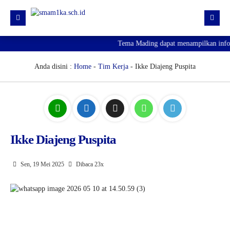
Tema Mading dapat menampilkan inform
HOME
PROFIL
Anda disini :
Home
-
Tim Kerja
- Ikke Diajeng Puspita
KURIKULUM
HUMAS
SARPRAS
Ikke Diajeng Puspita
KESISWAAN
PJJ
Sen, 19 Mei 2025
Dibaca 23x
PENGUMUMAN KELULUSAN
SPMB 2026