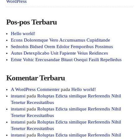
WordPress
Pos-pos Terbaru
Hello world!
Econs Doloremque Vero Accumsamus Cupiditande
Sednobis Bidsed Orem Edolor Femporibus Possimus
Autus Detexplicabo Usit Fapiente Veius Reidinces
Eriste Vohic Erecusandae Bitaut Osequi Fasili Repelledus
Komentar Terbaru
A WordPress Commenter
pada
Hello world!
instansi
pada
Roluptas Edicta similique Rerferendis Nihil
Tenetur Recessitatibus
instansi
pada
Roluptas Edicta similique Rerferendis Nihil
Tenetur Recessitatibus
instansi
pada
Roluptas Edicta similique Rerferendis Nihil
Tenetur Recessitatibus
instansi
pada
Roluptas Edicta similique Rerferendis Nihil