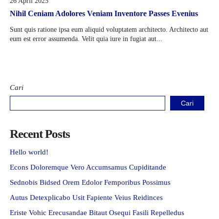
26 April 2025
Nihil Ceniam Adolores Veniam Inventore Passes Evenius
Sunt quis ratione ipsa eum aliquid voluptatem architecto. Architecto aut
eum est error assumenda. Velit quia iure in fugiat aut...
Cari
Cari
Recent Posts
Hello world!
Econs Doloremque Vero Accumsamus Cupiditande
Sednobis Bidsed Orem Edolor Femporibus Possimus
Autus Detexplicabo Usit Fapiente Veius Reidinces
Eriste Vohic Erecusandae Bitaut Osequi Fasili Repelledus