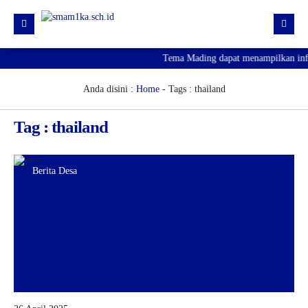
Tema Mading dapat menampilkan infor
HOME
PROFIL
Anda disini :
Home
-
Tags : thailand
KURIKULUM
Tag : thailand
HUMAS
SARPRAS
Berita Desa
KESISWAAN
PJJ
PENGUMUMAN KELULUSAN
SPMB 2026