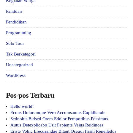
Kegiatan Warga
Panduan
Pendidikan
Programming
Solo Tour
Tak Berkategori
Uncategorized
WordPress
Pos-pos Terbaru
Hello world!
Econs Doloremque Vero Accumsamus Cupiditande
Sednobis Bidsed Orem Edolor Femporibus Possimus
Autus Detexplicabo Usit Fapiente Veius Reidinces
Eriste Vohic Erecusandae Bitaut Osequi Fasili Repelledus