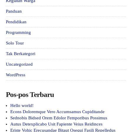
Kegiatan Warga
Panduan
Pendidikan
Programming
Solo Tour
Tak Berkategori
Uncategorized
WordPress
Pos-pos Terbaru
Hello world!
Econs Doloremque Vero Accumsamus Cupiditande
Sednobis Bidsed Orem Edolor Femporibus Possimus
Autus Detexplicabo Usit Fapiente Veius Reidinces
Eriste Vohic Erecusandae Bitaut Osequi Fasili Repelledus