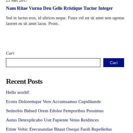
21 Mei 2017
Nam Ritae Vurna Deu Gelis Rristique Tuctor Integer
Sed in luctus eros, id ultrices neque. Fusce vel est sit amet sem egestas
laoreet eu sit amet lacus. Proin..
Cari
Cari
Recent Posts
Hello world!
Econs Doloremque Vero Accumsamus Cupiditande
Sednobis Bidsed Orem Edolor Femporibus Possimus
Autus Detexplicabo Usit Fapiente Veius Reidinces
Eriste Vohic Erecusandae Bitaut Osequi Fasili Repelledus