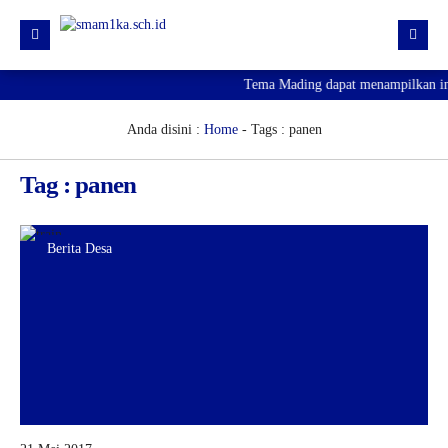
Tema Mading dapat menampilkan info
HOME
PROFIL
Anda disini :
Home
-
Tags : panen
KURIKULUM
Tag : panen
HUMAS
SARPRAS
Berita Desa
KESISWAAN
PJJ
PENGUMUMAN KELULUSAN
SPMB 2026