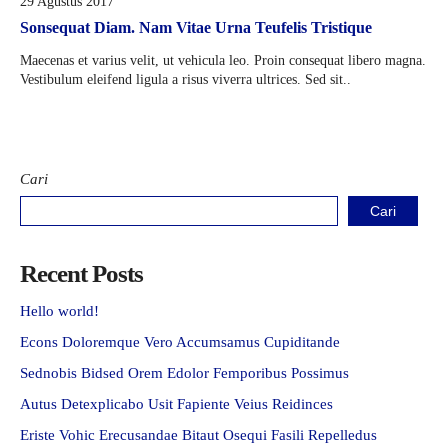
29 Agustus 2017
Sonsequat Diam. Nam Vitae Urna Teufelis Tristique
Maecenas et varius velit, ut vehicula leo. Proin consequat libero magna.
Vestibulum eleifend ligula a risus viverra ultrices. Sed sit..
Cari
Cari
Recent Posts
Hello world!
Econs Doloremque Vero Accumsamus Cupiditande
Sednobis Bidsed Orem Edolor Femporibus Possimus
Autus Detexplicabo Usit Fapiente Veius Reidinces
Eriste Vohic Erecusandae Bitaut Osequi Fasili Repelledus