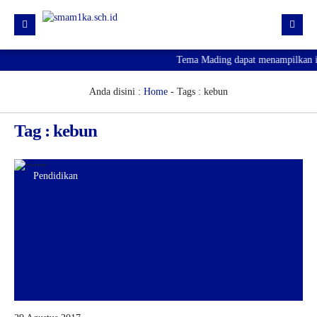
Tema Mading dapat menampilkan inf
HOME
PROFIL
Anda disini :
Home
-
Tags : kebun
KURIKULUM
Tag : kebun
HUMAS
SARPRAS
Pendidikan
KESISWAAN
PJJ
PENGUMUMAN KELULUSAN
SPMB 2026