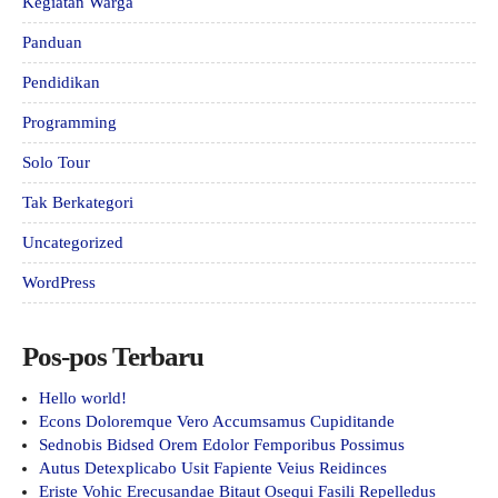
Kegiatan Warga
Panduan
Pendidikan
Programming
Solo Tour
Tak Berkategori
Uncategorized
WordPress
Pos-pos Terbaru
Hello world!
Econs Doloremque Vero Accumsamus Cupiditande
Sednobis Bidsed Orem Edolor Femporibus Possimus
Autus Detexplicabo Usit Fapiente Veius Reidinces
Eriste Vohic Erecusandae Bitaut Osequi Fasili Repelledus