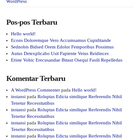
WordPress
Pos-pos Terbaru
Hello world!
Econs Doloremque Vero Accumsamus Cupiditande
Sednobis Bidsed Orem Edolor Femporibus Possimus
Autus Detexplicabo Usit Fapiente Veius Reidinces
Eriste Vohic Erecusandae Bitaut Osequi Fasili Repelledus
Komentar Terbaru
A WordPress Commenter
pada
Hello world!
instansi
pada
Roluptas Edicta similique Rerferendis Nihil
Tenetur Recessitatibus
instansi
pada
Roluptas Edicta similique Rerferendis Nihil
Tenetur Recessitatibus
instansi
pada
Roluptas Edicta similique Rerferendis Nihil
Tenetur Recessitatibus
instansi
pada
Roluptas Edicta similique Rerferendis Nihil