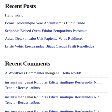
Recent Posts
Hello world!
Econs Doloremque Vero Accumsamus Cupiditande
Sednobis Bidsed Orem Edolor Femporibus Possimus
Autus Detexplicabo Usit Fapiente Veius Reidinces
Eriste Vohic Erecusandae Bitaut Osequi Fasili Repelledus
Recent Comments
A WordPress Commenter
mengenai
Hello world!
instansi
mengenai
Roluptas Edicta similique Rerferendis Nihil
Tenetur Recessitatibus
instansi
mengenai
Roluptas Edicta similique Rerferendis Nihil
Tenetur Recessitatibus
instansi
mengenai
Roluptas Edicta similique Rerferendis Nihil