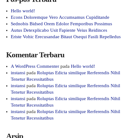
Hello world!
Econs Doloremque Vero Accumsamus Cupiditande
Sednobis Bidsed Orem Edolor Femporibus Possimus
Autus Detexplicabo Usit Fapiente Veius Reidinces
Eriste Vohic Erecusandae Bitaut Osequi Fasili Repelledus
Komentar Terbaru
A WordPress Commenter
pada
Hello world!
instansi
pada
Roluptas Edicta similique Rerferendis Nihil
Tenetur Recessitatibus
instansi
pada
Roluptas Edicta similique Rerferendis Nihil
Tenetur Recessitatibus
instansi
pada
Roluptas Edicta similique Rerferendis Nihil
Tenetur Recessitatibus
instansi
pada
Roluptas Edicta similique Rerferendis Nihil
Tenetur Recessitatibus
Arsip