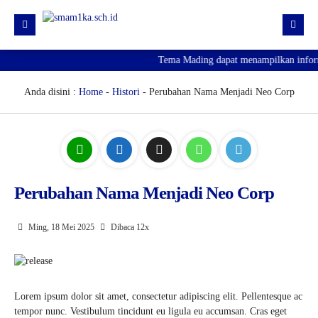
Tema Mading dapat menampilkan informa
HOME
PROFIL
Anda disini :
Home
-
Histori
- Perubahan Nama Menjadi Neo Corp
KURIKULUM
HUMAS
SARPRAS
Perubahan Nama Menjadi Neo Corp
KESISWAAN
PJJ
Ming, 18 Mei 2025
Dibaca 12x
PENGUMUMAN KELULUSAN
SPMB 2026
Lorem ipsum dolor sit amet, consectetur adipiscing elit. Pellentesque ac
tempor nunc. Vestibulum tincidunt eu ligula eu accumsan. Cras eget