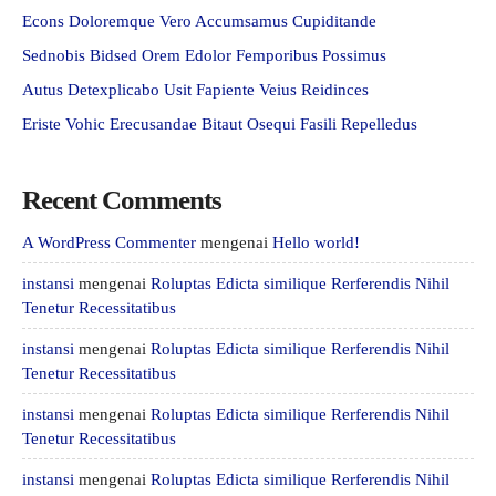
Econs Doloremque Vero Accumsamus Cupiditande
Sednobis Bidsed Orem Edolor Femporibus Possimus
Autus Detexplicabo Usit Fapiente Veius Reidinces
Eriste Vohic Erecusandae Bitaut Osequi Fasili Repelledus
Recent Comments
A WordPress Commenter
mengenai
Hello world!
instansi
mengenai
Roluptas Edicta similique Rerferendis Nihil
Tenetur Recessitatibus
instansi
mengenai
Roluptas Edicta similique Rerferendis Nihil
Tenetur Recessitatibus
instansi
mengenai
Roluptas Edicta similique Rerferendis Nihil
Tenetur Recessitatibus
instansi
mengenai
Roluptas Edicta similique Rerferendis Nihil