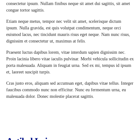
consectetur ipsum. Nullam finibus neque sit amet dui sagittis, sit amet
congue tortor sagittis.
Etiam neque metus, tempor nec velit sit amet, scelerisque dictum
ipsum. Nulla gravida, est quis volutpat condimentum, neque orci
euismod lacus, nec tincidunt mauris risus eget neque. Nam nunc risus,
dignissim et consectetur ut, maximus at felis.
Praesent luctus dapibus lorem, vitae interdum sapien dignissim nec.
Proin lacinia libero vitae iaculis pulvinar. Morbi vehicula sollicitudin ex
porta malesuada. Aliquam in feugiat urna. Sed ex mi, tempus id ipsum
et, laoreet suscipit turpis.
Cras justo eros, aliquam sed accumsan eget, dapibus vitae tellus. Integer
faucibus commodo nunc non efficitur. Nunc eu fermentum urna, eu
malesuada dolor. Donec molestie placerat sagittis.