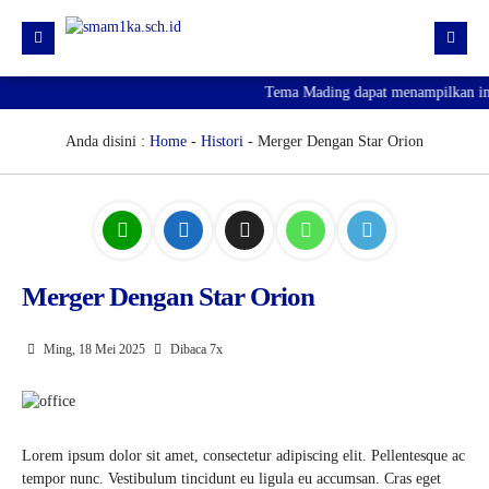
Tema Mading dapat menampilkan info
HOME
PROFIL
Anda disini :
Home
-
Histori
- Merger Dengan Star Orion
KURIKULUM
HUMAS
SARPRAS
Merger Dengan Star Orion
KESISWAAN
PJJ
Ming, 18 Mei 2025
Dibaca 7x
PENGUMUMAN KELULUSAN
SPMB 2026
Lorem ipsum dolor sit amet, consectetur adipiscing elit. Pellentesque ac
tempor nunc. Vestibulum tincidunt eu ligula eu accumsan. Cras eget