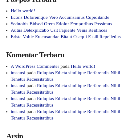
Hello world!
Econs Doloremque Vero Accumsamus Cupiditande
Sednobis Bidsed Orem Edolor Femporibus Possimus
Autus Detexplicabo Usit Fapiente Veius Reidinces
Eriste Vohic Erecusandae Bitaut Osequi Fasili Repelledus
Komentar Terbaru
A WordPress Commenter
pada
Hello world!
instansi
pada
Roluptas Edicta similique Rerferendis Nihil
Tenetur Recessitatibus
instansi
pada
Roluptas Edicta similique Rerferendis Nihil
Tenetur Recessitatibus
instansi
pada
Roluptas Edicta similique Rerferendis Nihil
Tenetur Recessitatibus
instansi
pada
Roluptas Edicta similique Rerferendis Nihil
Tenetur Recessitatibus
Arsip