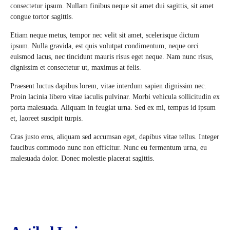
consectetur ipsum. Nullam finibus neque sit amet dui sagittis, sit amet
congue tortor sagittis.
Etiam neque metus, tempor nec velit sit amet, scelerisque dictum
ipsum. Nulla gravida, est quis volutpat condimentum, neque orci
euismod lacus, nec tincidunt mauris risus eget neque. Nam nunc risus,
dignissim et consectetur ut, maximus at felis.
Praesent luctus dapibus lorem, vitae interdum sapien dignissim nec.
Proin lacinia libero vitae iaculis pulvinar. Morbi vehicula sollicitudin ex
porta malesuada. Aliquam in feugiat urna. Sed ex mi, tempus id ipsum
et, laoreet suscipit turpis.
Cras justo eros, aliquam sed accumsan eget, dapibus vitae tellus. Integer
faucibus commodo nunc non efficitur. Nunc eu fermentum urna, eu
malesuada dolor. Donec molestie placerat sagittis.