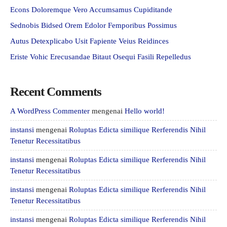
Econs Doloremque Vero Accumsamus Cupiditande
Sednobis Bidsed Orem Edolor Femporibus Possimus
Autus Detexplicabo Usit Fapiente Veius Reidinces
Eriste Vohic Erecusandae Bitaut Osequi Fasili Repelledus
Recent Comments
A WordPress Commenter
mengenai
Hello world!
instansi
mengenai
Roluptas Edicta similique Rerferendis Nihil
Tenetur Recessitatibus
instansi
mengenai
Roluptas Edicta similique Rerferendis Nihil
Tenetur Recessitatibus
instansi
mengenai
Roluptas Edicta similique Rerferendis Nihil
Tenetur Recessitatibus
instansi
mengenai
Roluptas Edicta similique Rerferendis Nihil