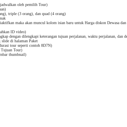
ijadwalkan oleh pemilih Tour)
nan)
ng), triple (3 orang), dan quad (4 orang)
Anak
iaktifkan maka akan muncul kolom isian baru untuk Harga diskon Dewasa dan
ahkan ID video)
engkap dengan dilengkapi keterangan tujuan perjalanan, waktu perjalanan, dan de
 slide di halaman Paket
urasi tour seperti contoh 8D7N)
u Tujuan Tour)
mbar thumbnail)