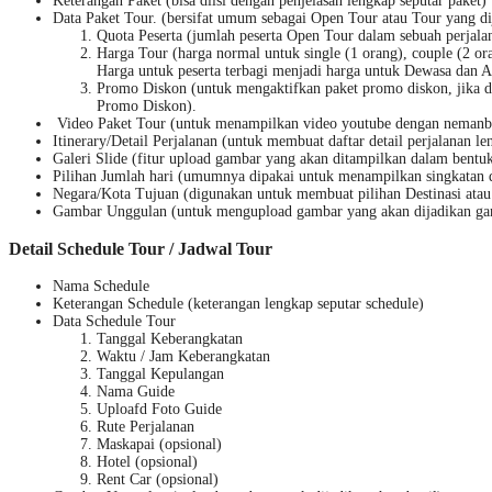
Keterangan Paket (bisa diisi dengan penjelasan lengkap seputar paket)
Data Paket Tour. (bersifat umum sebagai Open Tour atau Tour yang d
Quota Peserta (jumlah peserta Open Tour dalam sebuah perjala
Harga Tour (harga normal untuk single (1 orang), couple (2 ora
Harga untuk peserta terbagi menjadi harga untuk Dewasa dan 
Promo Diskon (untuk mengaktifkan paket promo diskon, jika d
Promo Diskon).
Video Paket Tour (untuk menampilkan video youtube dengan nemanb
Itinerary/Detail Perjalanan (untuk membuat daftar detail perjalanan l
Galeri Slide (fitur upload gambar yang akan ditampilkan dalam bentuk
Pilihan Jumlah hari (umumnya dipakai untuk menampilkan singkatan d
Negara/Kota Tujuan (digunakan untuk membuat pilihan Destinasi ata
Gambar Unggulan (untuk mengupload gambar yang akan dijadikan ga
Detail Schedule Tour / Jadwal Tour
Nama Schedule
Keterangan Schedule (keterangan lengkap seputar schedule)
Data Schedule Tour
Tanggal Keberangkatan
Waktu / Jam Keberangkatan
Tanggal Kepulangan
Nama Guide
Uploafd Foto Guide
Rute Perjalanan
Maskapai (opsional)
Hotel (opsional)
Rent Car (opsional)