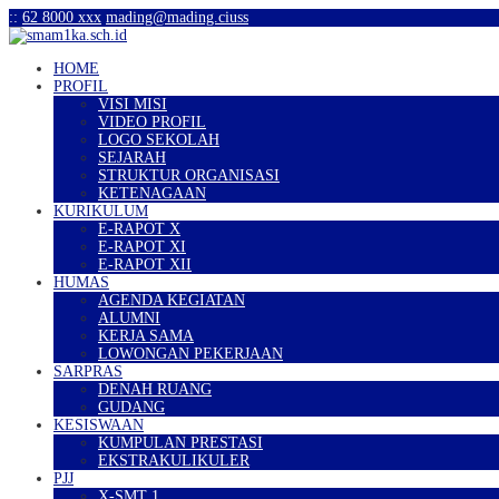
:
:
62 8000 xxx
mading@mading.ciuss
HOME
PROFIL
VISI MISI
VIDEO PROFIL
LOGO SEKOLAH
SEJARAH
STRUKTUR ORGANISASI
KETENAGAAN
KURIKULUM
E-RAPOT X
E-RAPOT XI
E-RAPOT XII
HUMAS
AGENDA KEGIATAN
ALUMNI
KERJA SAMA
LOWONGAN PEKERJAAN
SARPRAS
DENAH RUANG
GUDANG
KESISWAAN
KUMPULAN PRESTASI
EKSTRAKULIKULER
PJJ
X-SMT 1