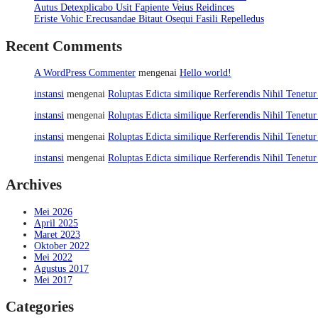
Autus Detexplicabo Usit Fapiente Veius Reidinces
Eriste Vohic Erecusandae Bitaut Osequi Fasili Repelledus
Recent Comments
A WordPress Commenter
mengenai
Hello world!
instansi
mengenai
Roluptas Edicta similique Rerferendis Nihil Tenetur
instansi
mengenai
Roluptas Edicta similique Rerferendis Nihil Tenetur
instansi
mengenai
Roluptas Edicta similique Rerferendis Nihil Tenetur
instansi
mengenai
Roluptas Edicta similique Rerferendis Nihil Tenetur
Archives
Mei 2026
April 2025
Maret 2023
Oktober 2022
Mei 2022
Agustus 2017
Mei 2017
Categories