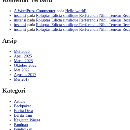
A WordPress Commenter
pada
Hello world!
instansi
pada
Roluptas Edicta similique Rerferendis Nihil Tenetur Rece
instansi
pada
Roluptas Edicta similique Rerferendis Nihil Tenetur Rece
instansi
pada
Roluptas Edicta similique Rerferendis Nihil Tenetur Rece
instansi
pada
Roluptas Edicta similique Rerferendis Nihil Tenetur Rece
Arsip
Mei 2026
April 2025
Maret 2023
Oktober 2022
Mei 2022
Agustus 2017
Mei 2017
Kategori
Article
Backpaker
Berita Desa
Berita Tani
Kegiatan Warga
Panduan
Pendidikan