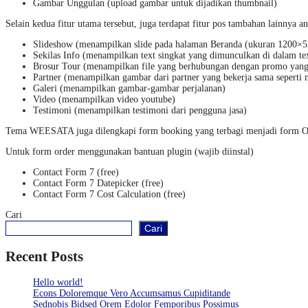
Gambar Unggulan (upload gambar untuk dijadikan thumbnail)
Selain kedua fitur utama tersebut, juga terdapat fitur pos tambahan lainnya an
Slideshow (menampilkan slide pada halaman Beranda (ukuran 1200×5
Sekilas Info (menampilkan text singkat yang dimunculkan di dalam tex
Brosur Tour (menampilkan file yang berhubungan dengan promo yang 
Partner (menampilkan gambar dari partner yang bekerja sama seperti ma
Galeri (menampilkan gambar-gambar perjalanan)
Video (menampilkan video youtube)
Testimoni (menampilkan testimoni dari pengguna jasa)
Tema WEESATA juga dilengkapi form booking yang terbagi menjadi form Open 
Untuk form order menggunakan bantuan plugin (wajib diinstal)
Contact Form 7 (free)
Contact Form 7 Datepicker (free)
Contact Form 7 Cost Calculation (free)
Cari
Cari
Recent Posts
Hello world!
Econs Doloremque Vero Accumsamus Cupiditande
Sednobis Bidsed Orem Edolor Femporibus Possimus