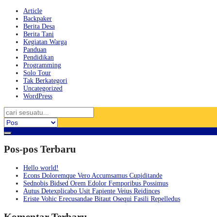
Article
Backpaker
Berita Desa
Berita Tani
Kegiatan Warga
Panduan
Pendidikan
Programming
Solo Tour
Tak Berkategori
Uncategorized
WordPress
Pos-pos Terbaru
Hello world!
Econs Doloremque Vero Accumsamus Cupiditande
Sednobis Bidsed Orem Edolor Femporibus Possimus
Autus Detexplicabo Usit Fapiente Veius Reidinces
Eriste Vohic Erecusandae Bitaut Osequi Fasili Repelledus
Komentar Terbaru