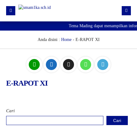
Tema Mading dapat menampilkan informa
HOME
PROFIL
Anda disini :
Home
-
E-RAPOT XI
KURIKULUM
HUMAS
SARPRAS
E-RAPOT XI
KESISWAAN
PJJ
PENGUMUMAN KELULUSAN
Cari
SPMB 2026
Cari