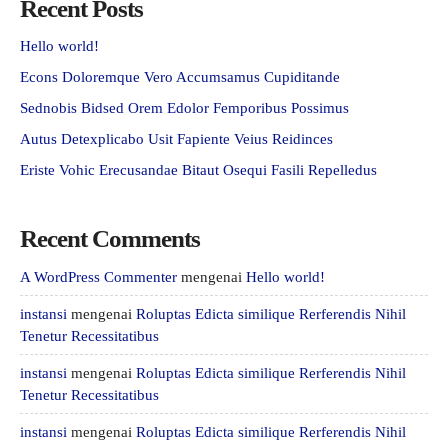
Recent Posts
Hello world!
Econs Doloremque Vero Accumsamus Cupiditande
Sednobis Bidsed Orem Edolor Femporibus Possimus
Autus Detexplicabo Usit Fapiente Veius Reidinces
Eriste Vohic Erecusandae Bitaut Osequi Fasili Repelledus
Recent Comments
A WordPress Commenter
mengenai
Hello world!
instansi
mengenai
Roluptas Edicta similique Rerferendis Nihil
Tenetur Recessitatibus
instansi
mengenai
Roluptas Edicta similique Rerferendis Nihil
Tenetur Recessitatibus
instansi
mengenai
Roluptas Edicta similique Rerferendis Nihil