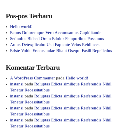
Pos-pos Terbaru
Hello world!
Econs Doloremque Vero Accumsamus Cupiditande
Sednobis Bidsed Orem Edolor Femporibus Possimus
Autus Detexplicabo Usit Fapiente Veius Reidinces
Eriste Vohic Erecusandae Bitaut Osequi Fasili Repelledus
Komentar Terbaru
A WordPress Commenter
pada
Hello world!
instansi
pada
Roluptas Edicta similique Rerferendis Nihil
Tenetur Recessitatibus
instansi
pada
Roluptas Edicta similique Rerferendis Nihil
Tenetur Recessitatibus
instansi
pada
Roluptas Edicta similique Rerferendis Nihil
Tenetur Recessitatibus
instansi
pada
Roluptas Edicta similique Rerferendis Nihil
Tenetur Recessitatibus