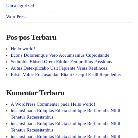
Uncategorized
WordPress
Pos-pos Terbaru
Hello world!
Econs Doloremque Vero Accumsamus Cupiditande
Sednobis Bidsed Orem Edolor Femporibus Possimus
Autus Detexplicabo Usit Fapiente Veius Reidinces
Eriste Vohic Erecusandae Bitaut Osequi Fasili Repelledus
Komentar Terbaru
A WordPress Commenter
pada
Hello world!
instansi
pada
Roluptas Edicta similique Rerferendis Nihil
Tenetur Recessitatibus
instansi
pada
Roluptas Edicta similique Rerferendis Nihil
Tenetur Recessitatibus
instansi
pada
Roluptas Edicta similique Rerferendis Nihil