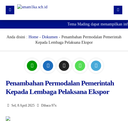
Tema Mading dapat menampilkan inform
HOME
PROFIL
Anda disini :
Home
-
Dokumen
- Penambahan Permodalan Pemerintah
Kepada Lembaga Pelaksana Ekspor
KURIKULUM
HUMAS
SARPRAS
KESISWAAN
Penambahan Permodalan Pemerintah
Kepada Lembaga Pelaksana Ekspor
PJJ
PENGUMUMAN KELULUSAN
Sel, 8 April 2025
Dibaca 97x
SPMB 2026