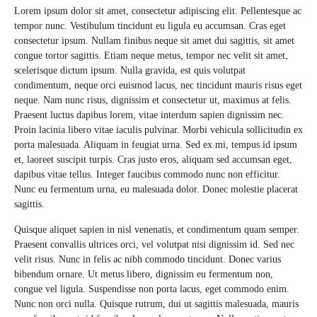
Lorem ipsum dolor sit amet, consectetur adipiscing elit. Pellentesque ac
tempor nunc. Vestibulum tincidunt eu ligula eu accumsan. Cras eget
consectetur ipsum. Nullam finibus neque sit amet dui sagittis, sit amet
congue tortor sagittis. Etiam neque metus, tempor nec velit sit amet,
scelerisque dictum ipsum. Nulla gravida, est quis volutpat
condimentum, neque orci euismod lacus, nec tincidunt mauris risus eget
neque. Nam nunc risus, dignissim et consectetur ut, maximus at felis.
Praesent luctus dapibus lorem, vitae interdum sapien dignissim nec.
Proin lacinia libero vitae iaculis pulvinar. Morbi vehicula sollicitudin ex
porta malesuada. Aliquam in feugiat urna. Sed ex mi, tempus id ipsum
et, laoreet suscipit turpis. Cras justo eros, aliquam sed accumsan eget,
dapibus vitae tellus. Integer faucibus commodo nunc non efficitur.
Nunc eu fermentum urna, eu malesuada dolor. Donec molestie placerat
sagittis.
Quisque aliquet sapien in nisl venenatis, et condimentum quam semper.
Praesent convallis ultrices orci, vel volutpat nisi dignissim id. Sed nec
velit risus. Nunc in felis ac nibh commodo tincidunt. Donec varius
bibendum ornare. Ut metus libero, dignissim eu fermentum non,
congue vel ligula. Suspendisse non porta lacus, eget commodo enim.
Nunc non orci nulla. Quisque rutrum, dui ut sagittis malesuada, mauris