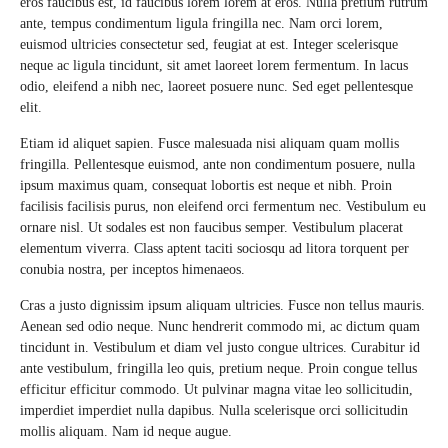
eros faucibus est, id faucibus lorem lorem at eros. Nulla pretium rutrum
ante, tempus condimentum ligula fringilla nec. Nam orci lorem,
euismod ultricies consectetur sed, feugiat at est. Integer scelerisque
neque ac ligula tincidunt, sit amet laoreet lorem fermentum. In lacus
odio, eleifend a nibh nec, laoreet posuere nunc. Sed eget pellentesque
elit.
Etiam id aliquet sapien. Fusce malesuada nisi aliquam quam mollis
fringilla. Pellentesque euismod, ante non condimentum posuere, nulla
ipsum maximus quam, consequat lobortis est neque et nibh. Proin
facilisis facilisis purus, non eleifend orci fermentum nec. Vestibulum eu
ornare nisl. Ut sodales est non faucibus semper. Vestibulum placerat
elementum viverra. Class aptent taciti sociosqu ad litora torquent per
conubia nostra, per inceptos himenaeos.
Cras a justo dignissim ipsum aliquam ultricies. Fusce non tellus mauris.
Aenean sed odio neque. Nunc hendrerit commodo mi, ac dictum quam
tincidunt in. Vestibulum et diam vel justo congue ultrices. Curabitur id
ante vestibulum, fringilla leo quis, pretium neque. Proin congue tellus
efficitur efficitur commodo. Ut pulvinar magna vitae leo sollicitudin,
imperdiet imperdiet nulla dapibus. Nulla scelerisque orci sollicitudin
mollis aliquam. Nam id neque augue.