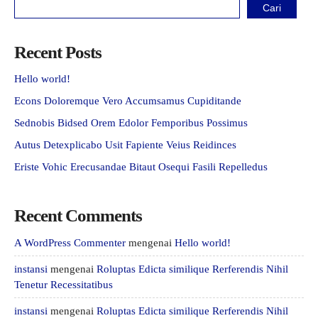
Cari
Recent Posts
Hello world!
Econs Doloremque Vero Accumsamus Cupiditande
Sednobis Bidsed Orem Edolor Femporibus Possimus
Autus Detexplicabo Usit Fapiente Veius Reidinces
Eriste Vohic Erecusandae Bitaut Osequi Fasili Repelledus
Recent Comments
A WordPress Commenter
mengenai
Hello world!
instansi
mengenai
Roluptas Edicta similique Rerferendis Nihil
Tenetur Recessitatibus
instansi
mengenai
Roluptas Edicta similique Rerferendis Nihil