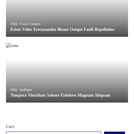
Oleh : Ciuss Creative
Eriste Vohic Erecusandae Bitaut Osequi Fasili Repelledus
Oleh : kodepos
Tempora Vincidunt Sabore Etdolore Magnam Aliquam
Cari