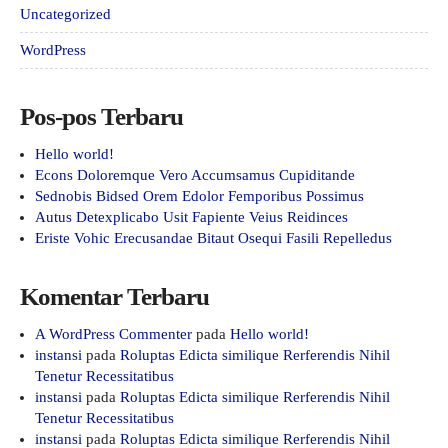
Uncategorized
WordPress
Pos-pos Terbaru
Hello world!
Econs Doloremque Vero Accumsamus Cupiditande
Sednobis Bidsed Orem Edolor Femporibus Possimus
Autus Detexplicabo Usit Fapiente Veius Reidinces
Eriste Vohic Erecusandae Bitaut Osequi Fasili Repelledus
Komentar Terbaru
A WordPress Commenter
pada
Hello world!
instansi
pada
Roluptas Edicta similique Rerferendis Nihil
Tenetur Recessitatibus
instansi
pada
Roluptas Edicta similique Rerferendis Nihil
Tenetur Recessitatibus
instansi
pada
Roluptas Edicta similique Rerferendis Nihil