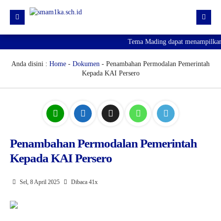
Tema Mading dapat menampilkan i
HOME
PROFIL
Anda disini :
Home
-
Dokumen
- Penambahan Permodalan Pemerintah
Kepada KAI Persero
KURIKULUM
HUMAS
SARPRAS
KESISWAAN
Penambahan Permodalan Pemerintah
Kepada KAI Persero
PJJ
PENGUMUMAN KELULUSAN
Sel, 8 April 2025
Dibaca 41x
SPMB 2026