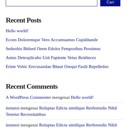
Cari
Recent Posts
Hello world!
Econs Doloremque Vero Accumsamus Cupiditande
Sednobis Bidsed Orem Edolor Femporibus Possimus
Autus Detexplicabo Usit Fapiente Veius Reidinces
Eriste Vohic Erecusandae Bitaut Osequi Fasili Repelledus
Recent Comments
A WordPress Commenter
mengenai
Hello world!
instansi
mengenai
Roluptas Edicta similique Rerferendis Nihil
Tenetur Recessitatibus
instansi
mengenai
Roluptas Edicta similique Rerferendis Nihil