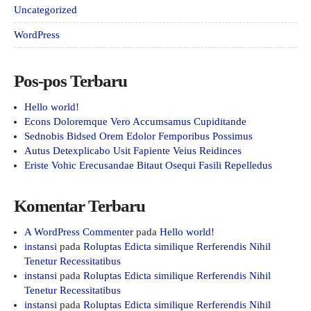
Uncategorized
WordPress
Pos-pos Terbaru
Hello world!
Econs Doloremque Vero Accumsamus Cupiditande
Sednobis Bidsed Orem Edolor Femporibus Possimus
Autus Detexplicabo Usit Fapiente Veius Reidinces
Eriste Vohic Erecusandae Bitaut Osequi Fasili Repelledus
Komentar Terbaru
A WordPress Commenter
pada
Hello world!
instansi
pada
Roluptas Edicta similique Rerferendis Nihil
Tenetur Recessitatibus
instansi
pada
Roluptas Edicta similique Rerferendis Nihil
Tenetur Recessitatibus
instansi
pada
Roluptas Edicta similique Rerferendis Nihil