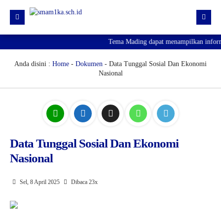
Tema Mading dapat menampilkan informas
HOME
PROFIL
Anda disini :
Home
-
Dokumen
- Data Tunggal Sosial Dan Ekonomi
Nasional
KURIKULUM
HUMAS
SARPRAS
KESISWAAN
Data Tunggal Sosial Dan Ekonomi
Nasional
PJJ
PENGUMUMAN KELULUSAN
Sel, 8 April 2025
Dibaca 23x
SPMB 2026