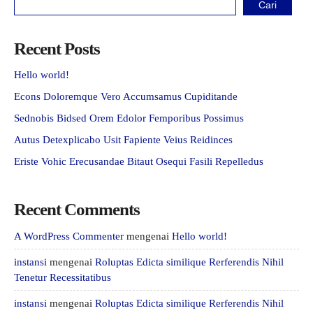
Cari
Recent Posts
Hello world!
Econs Doloremque Vero Accumsamus Cupiditande
Sednobis Bidsed Orem Edolor Femporibus Possimus
Autus Detexplicabo Usit Fapiente Veius Reidinces
Eriste Vohic Erecusandae Bitaut Osequi Fasili Repelledus
Recent Comments
A WordPress Commenter
mengenai
Hello world!
instansi
mengenai
Roluptas Edicta similique Rerferendis Nihil
Tenetur Recessitatibus
instansi
mengenai
Roluptas Edicta similique Rerferendis Nihil