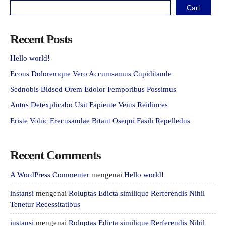
Cari
Recent Posts
Hello world!
Econs Doloremque Vero Accumsamus Cupiditande
Sednobis Bidsed Orem Edolor Femporibus Possimus
Autus Detexplicabo Usit Fapiente Veius Reidinces
Eriste Vohic Erecusandae Bitaut Osequi Fasili Repelledus
Recent Comments
A WordPress Commenter
mengenai
Hello world!
instansi
mengenai
Roluptas Edicta similique Rerferendis Nihil
Tenetur Recessitatibus
instansi
mengenai
Roluptas Edicta similique Rerferendis Nihil