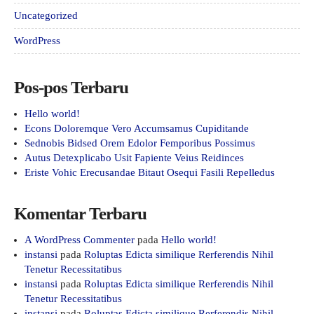
Uncategorized
WordPress
Pos-pos Terbaru
Hello world!
Econs Doloremque Vero Accumsamus Cupiditande
Sednobis Bidsed Orem Edolor Femporibus Possimus
Autus Detexplicabo Usit Fapiente Veius Reidinces
Eriste Vohic Erecusandae Bitaut Osequi Fasili Repelledus
Komentar Terbaru
A WordPress Commenter
pada
Hello world!
instansi
pada
Roluptas Edicta similique Rerferendis Nihil
Tenetur Recessitatibus
instansi
pada
Roluptas Edicta similique Rerferendis Nihil
Tenetur Recessitatibus
instansi
pada
Roluptas Edicta similique Rerferendis Nihil