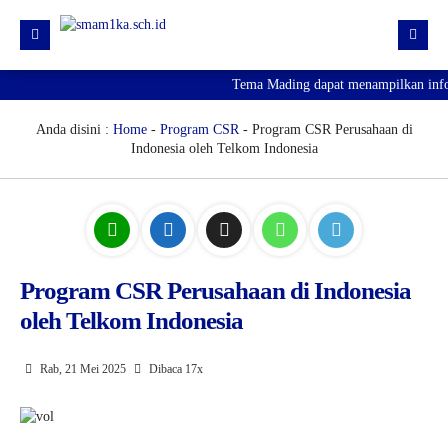
Tema Mading dapat menampilkan inform
HOME
PROFIL
Anda disini :
Home
-
Program CSR
- Program CSR Perusahaan di
Indonesia oleh Telkom Indonesia
KURIKULUM
HUMAS
SARPRAS
KESISWAAN
Program CSR Perusahaan di Indonesia
oleh Telkom Indonesia
PJJ
PENGUMUMAN KELULUSAN
Rab, 21 Mei 2025
Dibaca 17x
SPMB 2026