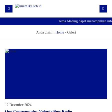
Tema Mading dapat menampilkan inform
HOME
PROFIL
Anda disini :
Home
-
Galeri
KURIKULUM
HUMAS
SARPRAS
KESISWAAN
PJJ
PENGUMUMAN KELULUSAN
SPMB 2026
12 Desember 2024
Quo Consequuntur Voluptatibus Rodio.