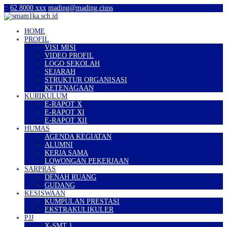
:
:
62 8000 xxx
mading@mading.ciuss
HOME
PROFIL
VISI MISI
VIDEO PROFIL
LOGO SEKOLAH
SEJARAH
STRUKTUR ORGANISASI
KETENAGAAN
KURIKULUM
E-RAPOT X
E-RAPOT XI
E-RAPOT XII
HUMAS
AGENDA KEGIATAN
ALUMNI
KERJA SAMA
LOWONGAN PEKERJAAN
SARPRAS
DENAH RUANG
GUDANG
KESISWAAN
KUMPULAN PRESTASI
EKSTRAKULIKULER
PJJ
X-SMT 1