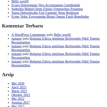
Hello world!
Econs Doloremque Vero Accumsamus Cupiditande
Sednobis Bidsed Orem Edolor Femporibus Possimus
Autus Detexplicabo Usit Fapiente Veius Reidinces
Eriste Vohic Erecusandae Bitaut Osequi Fasili Repelledus
Komentar Terbaru
A WordPress Commenter
pada
Hello world!
instansi
pada
Roluptas Edicta similique Rerferendis Nihil Tenetur
Recessitatibus
instansi
pada
Roluptas Edicta similique Rerferendis Nihil Tenetur
Recessitatibus
instansi
pada
Roluptas Edicta similique Rerferendis Nihil Tenetur
Recessitatibus
instansi
pada
Roluptas Edicta similique Rerferendis Nihil Tenetur
Recessitatibus
Arsip
Mei 2026
April 2025
Maret 2023
Oktober 2022
Mei 2022
Agustus 2017
Mei 2017