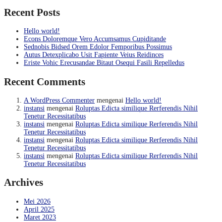
Recent Posts
Hello world!
Econs Doloremque Vero Accumsamus Cupiditande
Sednobis Bidsed Orem Edolor Femporibus Possimus
Autus Detexplicabo Usit Fapiente Veius Reidinces
Eriste Vohic Erecusandae Bitaut Osequi Fasili Repelledus
Recent Comments
A WordPress Commenter
mengenai
Hello world!
instansi
mengenai
Roluptas Edicta similique Rerferendis Nihil
Tenetur Recessitatibus
instansi
mengenai
Roluptas Edicta similique Rerferendis Nihil
Tenetur Recessitatibus
instansi
mengenai
Roluptas Edicta similique Rerferendis Nihil
Tenetur Recessitatibus
instansi
mengenai
Roluptas Edicta similique Rerferendis Nihil
Tenetur Recessitatibus
Archives
Mei 2026
April 2025
Maret 2023